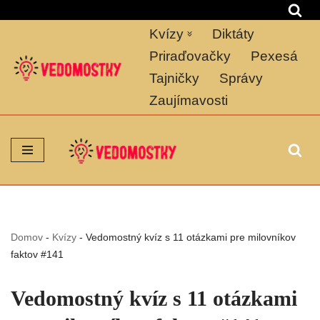
Kvízy
Diktáty
Preskočiť
na
Priraďovačky
Pexesá
obsah
Tajničky
Správy
Zaujímavosti
Domov
-
Kvízy
-
Vedomostný kvíz s 11 otázkami pre milovníkov
faktov #141
Vedomostný kvíz s 11 otázkami