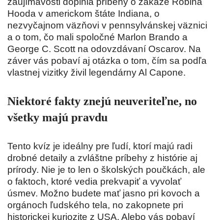
zaujímavosti doplnia príbehy o zákaze Robina
Hooda v americkom štáte Indiana, o
nezvyčajnom väzňovi v pennsylvánskej väznici
a o tom, čo mali spoločné
Marlon Brando
a
George C. Scott
na odovzdávaní Oscarov. Na
záver vás pobaví aj otázka o tom, čím sa podľa
vlastnej vizitky živil legendárny
Al Capone
.
Niektoré fakty znejú neuveriteľne, no
všetky majú pravdu
Tento kvíz je ideálny pre ľudí, ktorí majú radi
drobné detaily a zvláštne príbehy z histórie aj
prírody. Nie je to len o školských poučkách, ale
o faktoch, ktoré vedia prekvapiť a vyvolať
úsmev. Možno budete mať jasno pri kovoch a
orgánoch ľudského tela, no zakopnete pri
historickej kuriozite z USA. Alebo vás pobaví