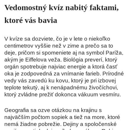
Vedomostný kvíz nabitý faktami,
ktoré vás bavia
V kvíze sa dozviete, čo je v lete o niekoľko
centimetrov vyššie než v zime a prečo sa to
deje, pričom si spomeniete aj na symbol Paríža,
akým je
Eiffelova veža
. Biológia preverí, ktorý
orgán spotrebuje najviac energie a ktorá časť
oka je zodpovedná za vnímanie farieb. Prírodné
vedy vás zavedú ku kovu, ktorý je pri izbovej
teplote tekutý, aj k nenápadnému živočíchovi,
ktorý zvládne prežiť dokonca vákuum vesmíru.
Geografia sa ozve otázkou na krajinu s
najväčším počtom sopiek a tiež na more, ktoré
nemá žiadne pobrežie. Dejiny a spoločenské