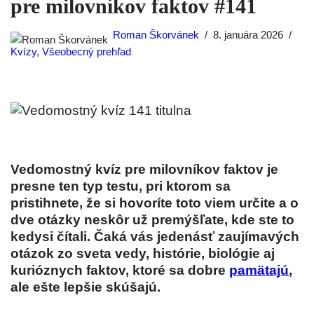
pre milovníkov faktov #141
Roman Škorvánek
8. januára 2026
Kvízy
,
Všeobecný prehľad
Vedomostný kvíz pre milovníkov faktov je
presne ten typ testu, pri ktorom sa
pristihnete, že si hovoríte toto viem určite a o
dve otázky neskôr už premýšľate, kde ste to
kedysi čítali. Čaká vás jedenásť zaujímavých
otázok zo sveta vedy, histórie, biológie aj
kurióznych faktov, ktoré sa dobre
pamätajú
,
ale ešte lepšie skúšajú.