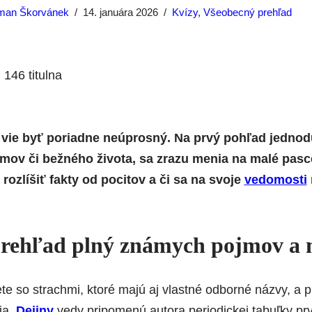
man Škorvánek
14. januára 2026
Kvízy
,
Všeobecný prehľad
vie byť poriadne neúprosný. Na prvý pohľad jednodu
ilmov či bežného života, sa zrazu menia na malé pas
e rozlíšiť fakty od pocitov a či sa na svoje
vedomosti
rehľad plný známych pojmov a 
te so strachmi, ktoré majú aj vlastné odborné názvy, a pr
ia.
Dejiny
vedy pripomenú autora periodickej tabuľky pr