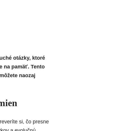
ché otázky, ktoré
ce na pamäť. Tento
môžete naozaj
mien
everíte si, čo presne
vkov a evolučnú