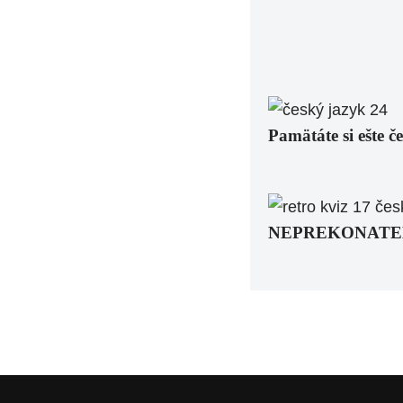
Pamätáte si ešte č
NEPREKONATEĽNÝ 