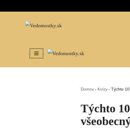
Preskočiť
na
obsah
Domov
-
Kvízy
-
Týchto 10 
Týchto 10
všeobecný