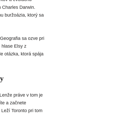
m
Charles Darwin
.
u buržoázia, ktorý sa
 Geografia sa ozve pri
 hlase Elsy z
e otázka, ktorá spája
by
. Lenže práve v tom je
íte a začnete
 Leží Toronto pri tom