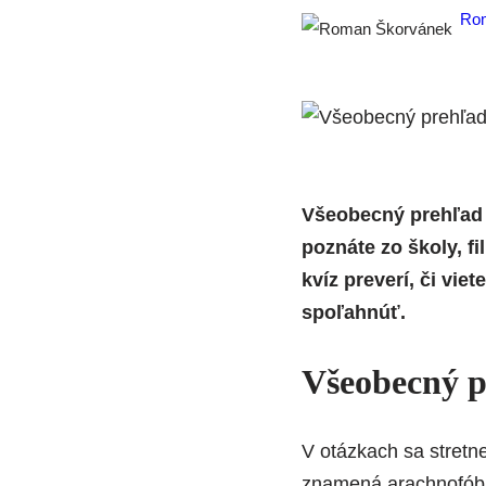
Ro
Všeobecný prehľad 
poznáte zo školy, f
kvíz preverí, či viet
spoľahnúť.
Všeobecný p
V otázkach sa stretne
znamená arachnofób