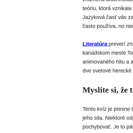
teóriu, ktorá vznika
Jazyková časť vás za
často používa, no ni
Literatúra
preverí z
kanadskom meste
To
animovaného hitu a a
dve svetové herecké 
Myslíte si, že
Tento kvíz je presne 
jeho sila. Niektoré o
pochybovať. Je to päť