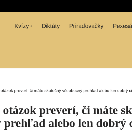
Kvízy
Diktáty
Priraďovačky
Pexes
otázok preverí, či máte skutočný všeobecný prehľad alebo len dobrý c
 otázok preverí, či máte s
 prehľad alebo len dobrý c