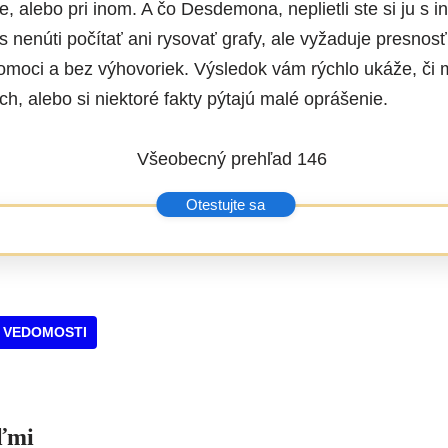
te, alebo pri inom. A čo Desdemona, neplietli ste si ju s 
 nenúti počítať ani rysovať grafy, ale vyžaduje presnosť
omoci a bez výhovoriek. Výsledok vám rýchlo ukáže, či
h, alebo si niektoré fakty pýtajú malé oprášenie.
 VEDOMOSTI
eľmi