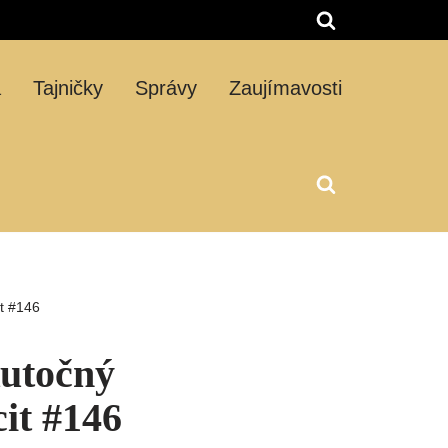
á
Tajničky
Správy
Zaujímavosti
it #146
kutočný
it #146