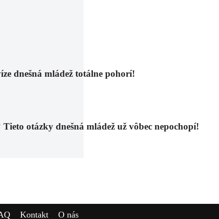
víze dnešná mládež totálne pohorí!
to otázky dnešná mládež už vôbec nepochopí!
AQ
Kontakt
O nás