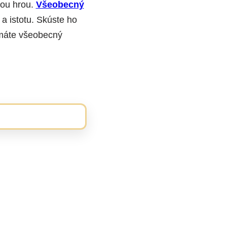
inou hrou.
Všeobecný
 a istotu. Skúste ho
 máte všeobecný