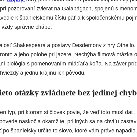
la pri pozorovaní zvierat na Galapágach, spojenú s meno
vedie k španielskemu číslu päť a k spoločenskému pojm
e vždy správne chápe.
nalosť Shakespeara a postavy Desdemony z hry
Othello
.
ronto
a jeho polohe pri jazere. Nechýba filmová otázka o
ni biológia s pomenovaním mláďaťa koňa. Na záver príd
hviezdy a jednu krajinu ich pôvodu.
 tieto otázky zvládnete bez jedinej chy
ten typ, pri ktorom si človek povie, že veď toto musí dať
dpovede naskočia okamžite, pri iných sa na chvíľu zastav
 po španielsky určite to slovo, ktoré vám práve napadlo.