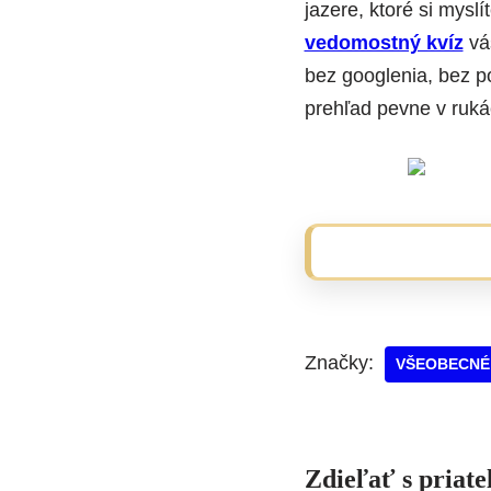
jazere, ktoré si myslí
vedomostný kvíz
vás
bez googlenia, bez p
prehľad pevne v rukác
Značky:
VŠEOBECNÉ
Zdieľať s priat