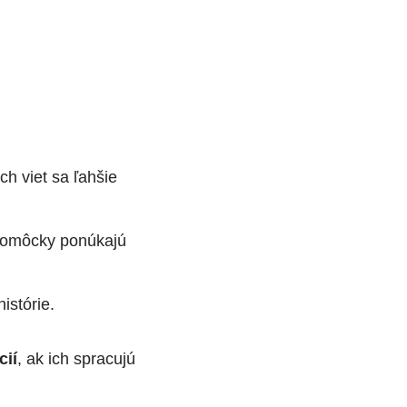
h viet sa ľahšie
pomôcky ponúkajú
histórie.
cií
, ak ich spracujú