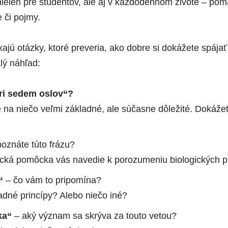
 nielen pre študentov, ale aj v každodennom živote – po
e či pojmy.
ajú otázky, ktoré preveria, ako dobre si dokážete spájať
lý náhľad:
ri sedem oslov“?
a niečo veľmi základné, ale súčasne dôležité. Dokážete 
oznáte túto frázu?
ká pomôcka vás navedie k porozumeniu biologických p
“
– čo vám to pripomína?
ladné princípy? Alebo niečo iné?
ka“
– aký význam sa skrýva za touto vetou?