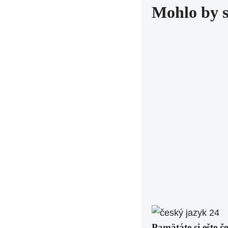
Mohlo by 
Pamätáte si ešte č