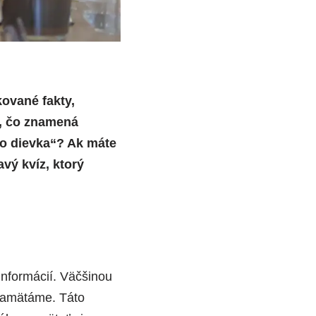
ované fakty,
e, čo znamená
ko dievka“? Ak máte
avý kvíz, ktorý
informácií. Väčšinou
apamätáme. Táto