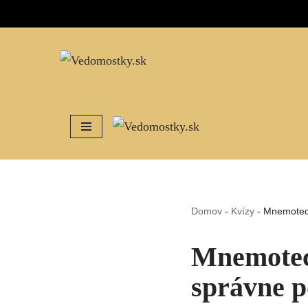
Preskočiť
na
obsah
Domov
-
Kvízy
-
Mnemotech
Mnemotec
správne p