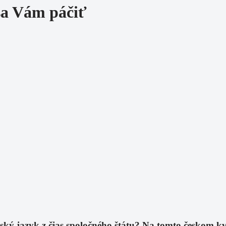
sa Vám páčiť
eský jazyk z čias spoločného štátu? Na tomto českom k