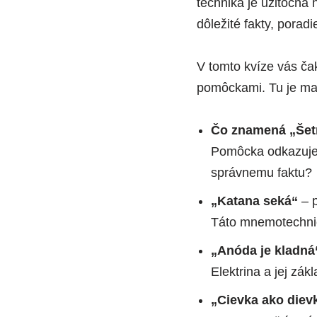
technika je užitočná
dôležité fakty, poradi
V tomto kvíze vás čak
pomôckami. Tu je ma
Čo znamená „Šet
Pomôcka odkazuje n
správnemu faktu?
„Katana seká“
– p
Táto mnemotechnic
„Anóda je kladná
Elektrina a jej zák
„Cievka ako diev