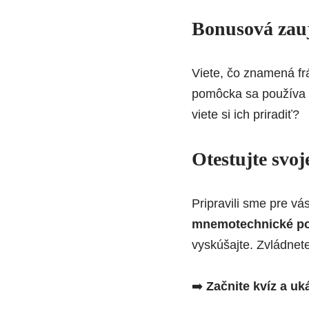
Bonusová zau
Viete, čo znamená fr
pomôcka sa používa n
viete si ich priradiť?
Otestujte svoj
Pripravili sme pre vá
mnemotechnické p
vyskúšajte. Zvládnet
➡️
Začnite kvíz a uká