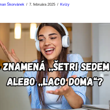
man Škorvánek
7. februára 2025
Kvízy