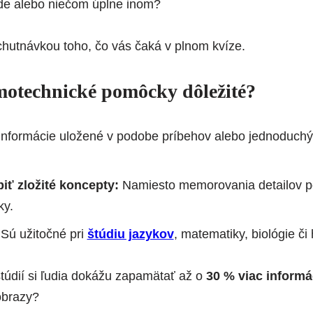
úde alebo niečom úplne inom?
ochutnávkou toho, čo vás čaká v plnom kvíze.
otechnické pomôcky dôležité?
nformácie uložené v podobe príbehov alebo jednoduchýc
ť zložité koncepty:
Namiesto memorovania detailov 
ky.
Sú užitočné pri
štúdiu jazykov
, matematiky, biológie či 
štúdií si ľudia dokážu zapamätať až o
30 % viac informá
obrazy?