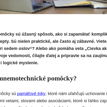
ôcky sú úžasný spôsob, ako si zapamätať komplik
epty. Sú nielen praktické, ale často aj zábavné. Viet
etri sedem oslov“? Alebo ako pomáha veta „Cievka a
oje vedomosti, čítajte ďalej a pripravte sa na zaujím
i logické myslenie.
mnemotechnické pomôcky?
môcky sú
pamäťové triky
, ktoré nám uľahčujú uchovanie 
mi vetami, slovami alebo asociáciami, ktoré si ľahko z