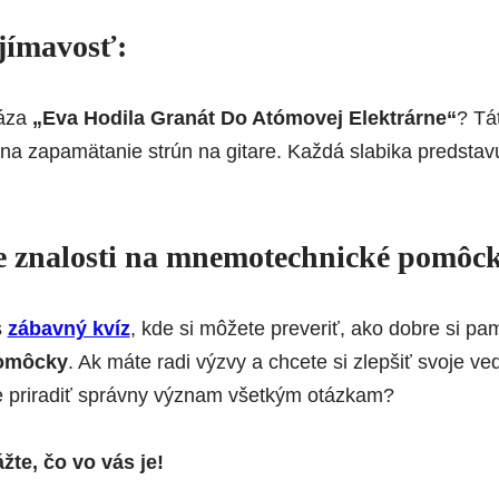
jímavosť:
áza
„Eva Hodila Granát Do Atómovej Elektrárne“
? Tá
a zapamätanie strún na gitare. Každá slabika predstavu
e znalosti na
mnemotechnické pomôc
s
zábavný kvíz
, kde si môžete preveriť, ako dobre si pa
omôcky
. Ak máte radi výzvy a chcete si zlepšiť svoje ve
e priradiť správny význam všetkým otázkam?
žte, čo vo vás je!