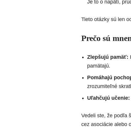
Je to o napätí, pr
Tieto otázky sú len 
Prečo sú mnem
Zlepšujú pamäť:
I
pamätajú.
Pomáhajú pochopi
zrozumiteľné skrat
Uľahčujú učenie:
Vedeli ste, že podľa 
cez asociácie alebo 