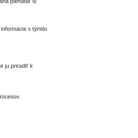
máha pamätať si
 informácie s týmito
ju priradiť k
rocesov.