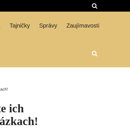
á
Tajničky
Správy
Zaujímavosti
kach!
e ich
tázkach!