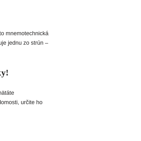
to mnemotechnická
je jednu zo strún –
ky
!
mätáte
domosti, určite ho