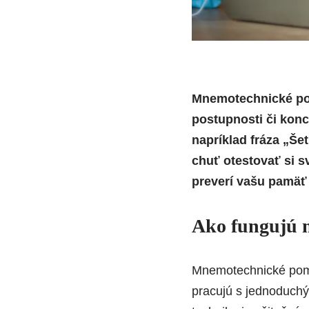
Mnemotechnické pom
postupnosti či konc
napríklad fráza „Š
chuť otestovať si sv
preverí vašu pamäť 
Ako fungujú 
Mnemotechnické po
pracujú s jednoduchý