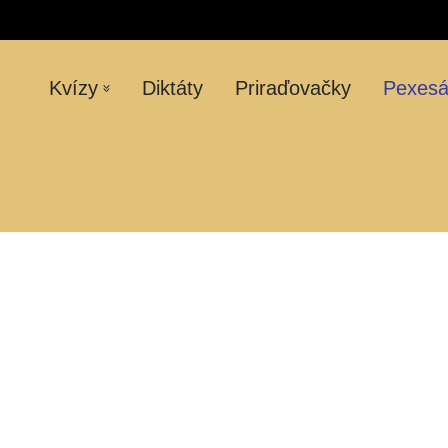
Kvízy
Diktáty
Priraďovačky
Pexes