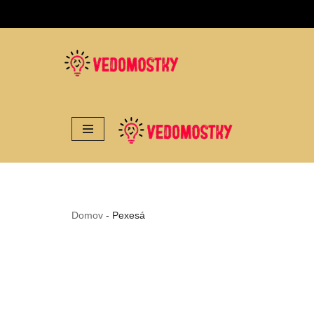
Preskočiť
na
obsah
Domov
-
Pexesá