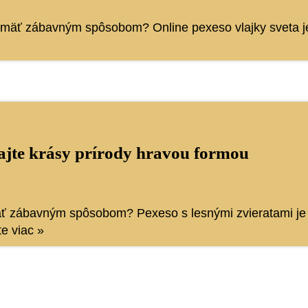
pamäť zábavným spôsobom? Online pexeso vlajky sveta je 
ajte krásy prírody hravou formou
mäť zábavným spôsobom? Pexeso s lesnými zvieratami je 
te viac »