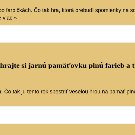
bo farbičkách. Čo tak hra, ktorá prebudí spomienky na s
e viac »
rajte si jarnú pamäťovku plnú farieb a t
. Čo tak ju tento rok spestriť veselou hrou na pamäť pln