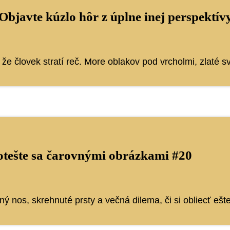
 Objavte kúzlo hôr z úplne inej perspektív
, že človek stratí reč. More oblakov pod vrcholmi, zlaté sv
potešte sa čarovnými obrázkami #20
ý nos, skrehnuté prsty a večná dilema, či si obliecť ešt