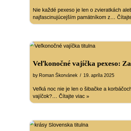
Nie každé pexeso je len o zvieratkách ale
najfascinujúcejším pamätníkom z…
Čítajt
Veľkonočné vajíčka pexeso: Zah
by
Roman Škorvánek
19. apríla 2025
Veľká noc nie je len o šibačke a korbáčoch
vajíčok?…
Čítajte viac »