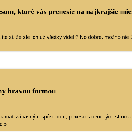
som, ktoré vás prenesie na najkrajšie mie
te si, že ste ich už všetky videli? No dobre, možno nie
omy hravou formou
iť pamäť zábavným spôsobom, pexeso s ovocnými stromam
ac »