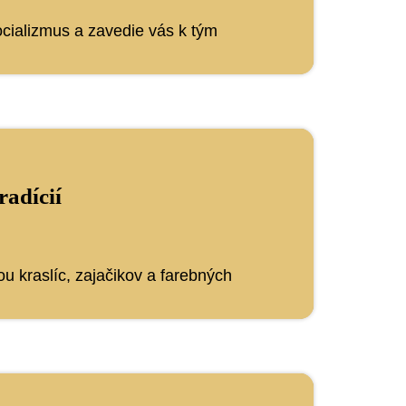
ocializmus a zavedie vás k tým
radícií
ou kraslíc, zajačikov a farebných