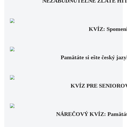
NEZABUDNUTEĽNÉ ZLATÉ HITY: Pam
KVÍZ: Spomenie
Pamätáte si ešte český jaz
KVÍZ PRE SENIOROV: Fa
NÁREČOVÝ KVÍZ: Pamätáte si