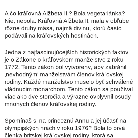
A čo kráľovná Alžbeta II.? Bola vegetariánka?
Nie, nebola. Kráľovná Alžbeta II. mala v obľube
rôzne druhy mäsa, najmä divinu, ktorú často
podávali na kráľovských hostinách.
Jedna z najfascinujúcejších historických faktov
je o Zákone o kráľovskom manželstve z roku
1772. Tento zákon bol vytvorený, aby zabránil
‚nevhodným‘ manželstvám členov kráľovskej
rodiny. Každé manželstvo muselo byť schválené
vládnucim monarchom. Tento zákon sa používal
viac ako dve storočia a výrazne ovplyvnil osudy
mnohých členov kráľovskej rodiny.
Spomínaš si na princeznú Annu a jej účasť na
olympijských hrách v roku 1976? Bola to prvá
členka britskej kráľovskej rodiny, ktorá sa