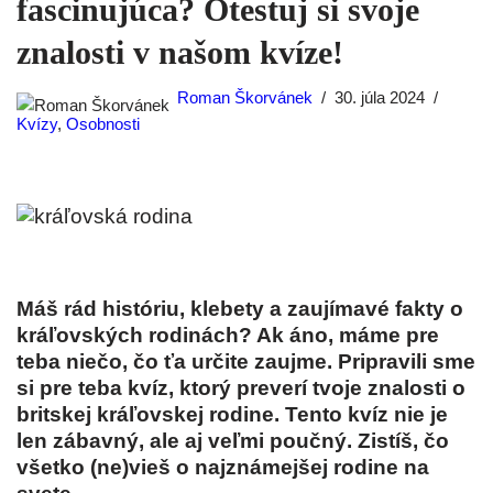
fascinujúca? Otestuj si svoje
znalosti v našom kvíze!
Roman Škorvánek
30. júla 2024
Kvízy
,
Osobnosti
Máš rád históriu, klebety a zaujímavé fakty o
kráľovských rodinách? Ak áno, máme pre
teba niečo, čo ťa určite zaujme. Pripravili sme
si pre teba kvíz, ktorý preverí tvoje znalosti o
britskej kráľovskej rodine. Tento kvíz nie je
len zábavný, ale aj veľmi poučný. Zistíš, čo
všetko (ne)vieš o najznámejšej rodine na