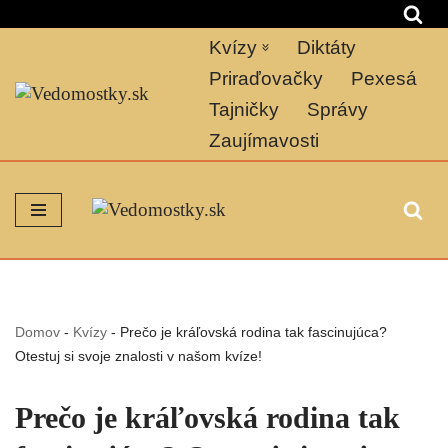
Kvízy
Diktáty
Preskočiť
na
Priraďovačky
Pexesá
obsah
Tajničky
Správy
Zaujímavosti
Domov
-
Kvízy
-
Prečo je kráľovská rodina tak fascinujúca?
Otestuj si svoje znalosti v našom kvíze!
Prečo je kráľovská rodina tak