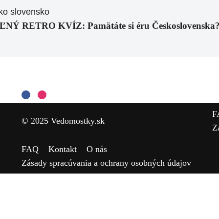
RETRO KVÍZ: Pamätáte si éru Československa? Tie
F
© 2025 Vedomostky.sk
Z
FAQ
Kontakt
O nás
Zásady spracúvania a ochrany osobných údajov