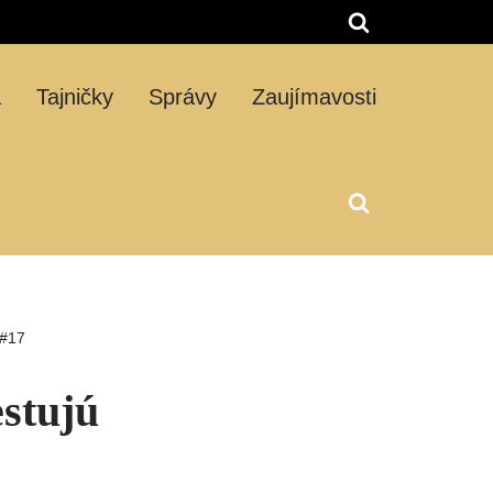
á
Tajničky
Správy
Zaujímavosti
 #17
estujú