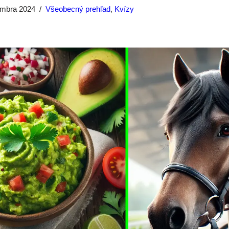
embra 2024
Všeobecný prehľad
,
Kvízy