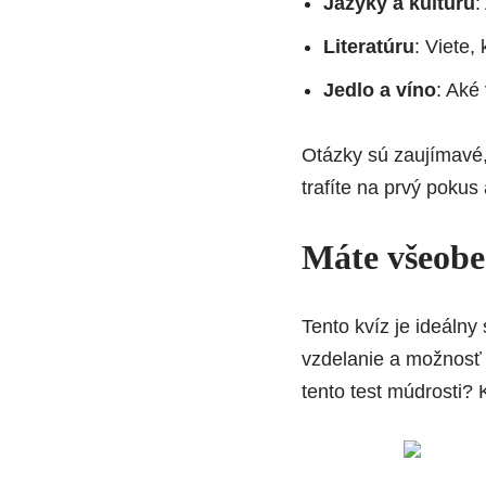
Jazyky a kultúru
:
Literatúru
: Viete,
Jedlo a víno
: Aké
Otázky sú zaujímavé,
trafíte na prvý pokus
Máte všeobe
Tento kvíz je ideálny
vzdelanie a možnosť
tento test múdrosti? K