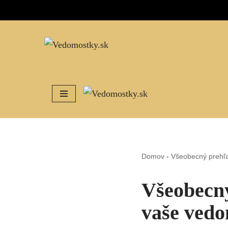
Preskočiť
na
obsah
Domov
-
Všeobecný prehľ
Všeobecný
vaše vedo