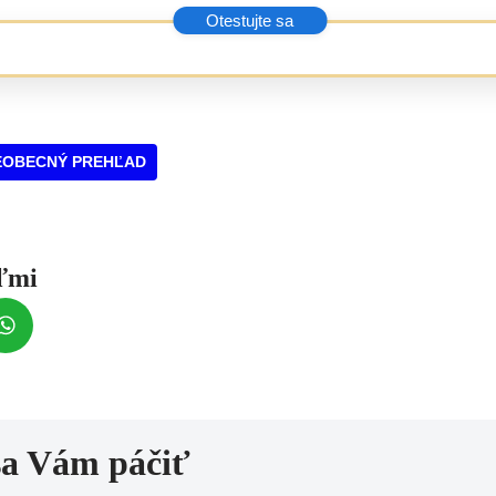
EOBECNÝ PREHĽAD
eľmi
sa Vám páčiť