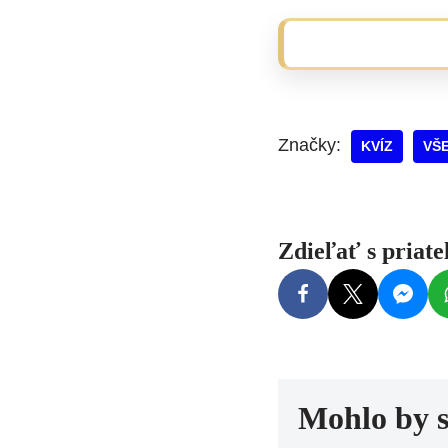
Značky:
KVÍZ
VŠ
Zdieľať s priat
Mohlo by 