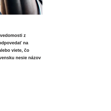
 vedomosti z
e odpovedať na
lebo viete, čo
ovensku nesie názov