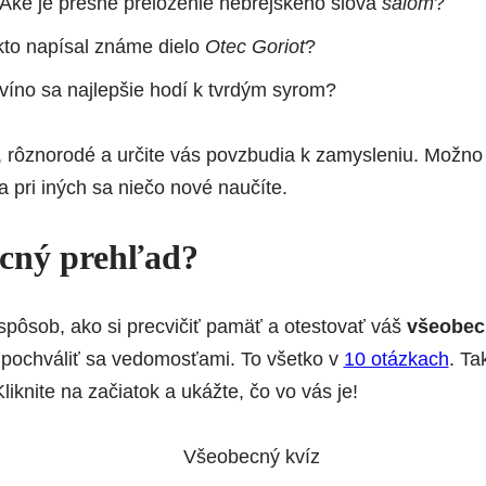
 Aké je presné preloženie hebrejského slova
šalom
?
 kto napísal známe dielo
Otec Goriot
?
 víno sa najlepšie hodí k tvrdým syrom?
 rôznorodé a určite vás povzbudia k zamysleniu. Možno
 a pri iných sa niečo nové naučíte.
cný prehľad?
 spôsob, ako si precvičiť pamäť a otestovať váš
všeobec
 pochváliť sa vedomosťami. To všetko v
10 otázkach
. Ta
liknite na začiatok a ukážte, čo vo vás je!