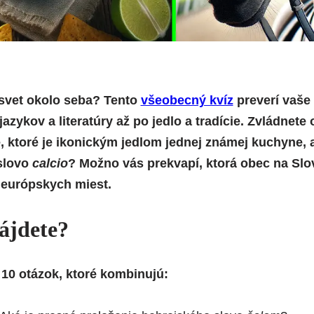
svet okolo seba? Tento
všeobecný kvíz
preverí vaše
jazykov a literatúry až po jedlo a tradície. Zvládnet
 ktoré je ikonickým jedlom jednej známej kuchyne, a
slovo
calcio
? Možno vás prekvapí, ktorá obec na Sl
 európskych miest.
ájdete?
 10 otázok, ktoré kombinujú: