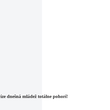
víze dnešná mládež totálne pohorí!