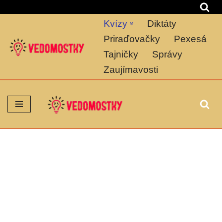
Kvízy
Diktáty
Preskočiť
na
Priraďovačky
Pexesá
obsah
Tajničky
Správy
Zaujímavosti