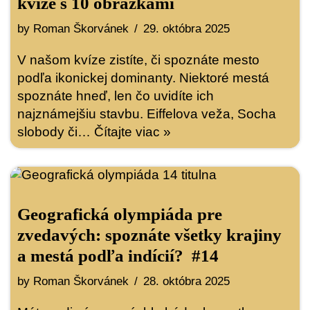
kvíze s 10 obrázkami
by
Roman Škorvánek
29. októbra 2025
V našom kvíze zistíte, či spoznáte mesto
podľa ikonickej dominanty. Niektoré mestá
spoznáte hneď, len čo uvidíte ich
najznámejšiu stavbu. Eiffelova veža, Socha
slobody či…
Čítajte viac »
Geografická olympiáda pre
zvedavých: spoznáte všetky krajiny
a mestá podľa indícií? #14
by
Roman Škorvánek
28. októbra 2025