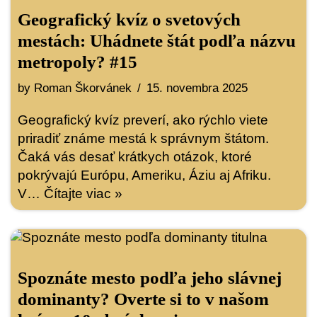
Geografický kvíz o svetových
mestách: Uhádnete štát podľa názvu
metropoly? #15
by
Roman Škorvánek
15. novembra 2025
Geografický kvíz preverí, ako rýchlo viete
priradiť známe mestá k správnym štátom.
Čaká vás desať krátkych otázok, ktoré
pokrývajú Európu, Ameriku, Áziu aj Afriku.
V…
Čítajte viac »
Spoznáte mesto podľa jeho slávnej
dominanty? Overte si to v našom