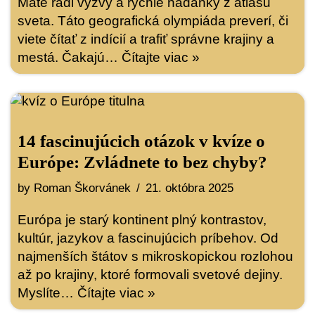
Máte radi výzvy a rýchle hádanky z atlasu
sveta. Táto geografická olympiáda preverí, či
viete čítať z indícií a trafiť správne krajiny a
mestá. Čakajú…
Čítajte viac »
14 fascinujúcich otázok v kvíze o
Európe: Zvládnete to bez chyby?
by
Roman Škorvánek
21. októbra 2025
Európa je starý kontinent plný kontrastov,
kultúr, jazykov a fascinujúcich príbehov. Od
najmenších štátov s mikroskopickou rozlohou
až po krajiny, ktoré formovali svetové dejiny.
Myslíte…
Čítajte viac »