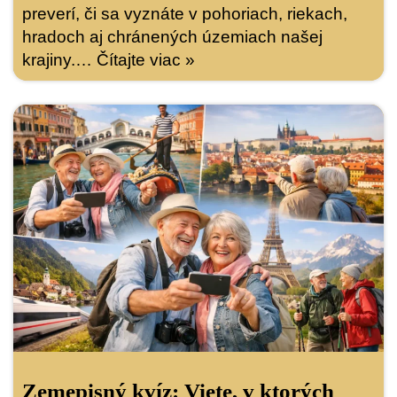
preverí, či sa vyznáte v pohoriach, riekach,
hradoch aj chránených územiach našej
krajiny.…
Čítajte viac »
Zemepisný kvíz: Viete, v ktorých