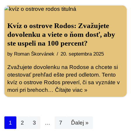
Kvíz o ostrove Rodos: Zvažujete
dovolenku a viete o ňom dosť, aby
ste uspeli na 100 percent?
by
Roman Škorvánek
20. septembra 2025
Zvažujete dovolenku na Rodose a chcete si
otestovať prehľad ešte pred odletom. Tento
kvíz o ostrove Rodos preverí, či sa vyznáte v
mori pri brehoch…
Čítajte viac »
1
2
3
…
7
Ďalej »