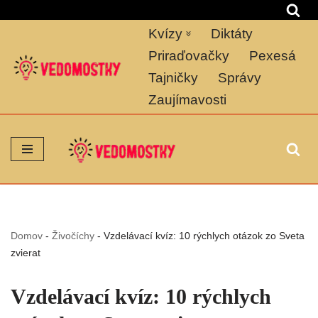
Kvízy
Diktáty
Preskočiť
na
Priraďovačky
Pexesá
obsah
Tajničky
Správy
Zaujímavosti
Domov
-
Živočíchy
-
Vzdelávací kvíz: 10 rýchlych otázok zo Sveta
zvierat
Vzdelávací kvíz: 10 rýchlych