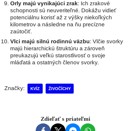
Orly majú vynikajúci zrak
: Ich zrakové
schopnosti sú neuveriteľné. Dokážu vidieť
potenciálnu korisť až z výšky niekoľkých
kilometrov a následne na ňu precízne
zaútočiť.
Vlci majú silnú rodinnú väzbu
: Vlčie svorky
majú hierarchickú štruktúru a zároveň
preukazujú veľkú starostlivosť o svoje
mláďatá a ostatných členov svorky.
Značky:
KVÍZ
ŽIVOČÍCHY
Zdieľať s priateľmi