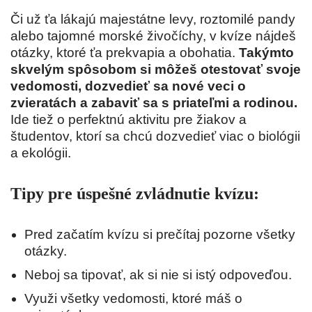
Či už ťa lákajú majestátne levy, roztomilé pandy
alebo tajomné morské živočíchy, v kvíze nájdeš
otázky, ktoré ťa prekvapia a obohatia.
Takýmto
skvelým spôsobom si môžeš otestovať svoje
vedomosti, dozvedieť sa nové veci o
zvieratách a zabaviť sa s priateľmi a rodinou.
Ide tiež o perfektnú aktivitu pre žiakov a
študentov, ktorí sa chcú dozvedieť viac o biológii
a ekológii.
Tipy pre úspešné zvládnutie kvízu:
Pred začatím kvízu si prečítaj pozorne všetky
otázky.
Neboj sa tipovať, ak si nie si istý odpoveďou.
Využi všetky vedomosti, ktoré máš o