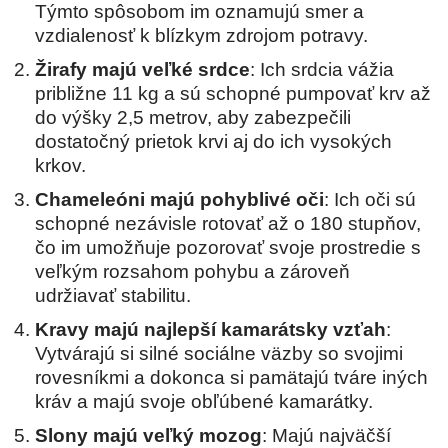
Týmto spôsobom im oznamujú smer a
vzdialenosť k blízkym zdrojom potravy.
Žirafy majú veľké srdce
: Ich srdcia vážia
približne 11 kg a sú schopné pumpovať krv až
do výšky 2,5 metrov, aby zabezpečili
dostatočný prietok krvi aj do ich vysokých
krkov.
Chameleóni majú pohyblivé oči
: Ich oči sú
schopné nezávisle rotovať až o 180 stupňov,
čo im umožňuje pozorovať svoje prostredie s
veľkým rozsahom pohybu a zároveň
udržiavať stabilitu.
Kravy majú najlepší kamarátsky vzťah
:
Vytvárajú si silné sociálne väzby so svojimi
rovesníkmi a dokonca si pamätajú tváre iných
kráv a majú svoje obľúbené kamarátky.
Slony majú veľký mozog
: Majú najväčší