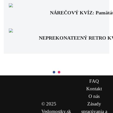
NÁREČOVÝ KVÍZ: Pamätáte si
NEPREKONATEĽNÝ RETRO KVÍZ: Pa
FAQ
Kontakt
O nás
© 2025
Zásady
Vedomostky.sk
spracúvania a