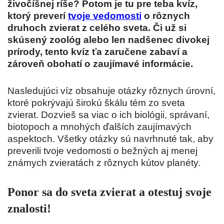
živočíšnej ríše? Potom je tu pre teba kvíz,
ktorý preverí
tvoje vedomosti
o rôznych
druhoch zvierat z celého sveta. Či už si
skúsený zoológ alebo len nadšenec divokej
prírody, tento kvíz ťa zaručene zabaví a
zároveň obohatí o zaujímavé informácie.
Nasledujúci víz obsahuje otázky rôznych úrovní,
ktoré pokrývajú širokú škálu tém zo sveta
zvierat. Dozvieš sa viac o ich biológii, správaní,
biotopoch a mnohých ďalších zaujímavých
aspektoch. Všetky otázky sú navrhnuté tak, aby
preverili tvoje vedomosti o bežných aj menej
známych zvieratách z rôznych kútov planéty.
Ponor sa do sveta zvierat a otestuj svoje
znalosti!