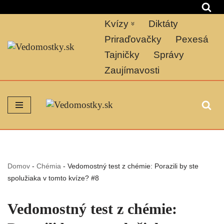
Kvízy
Diktáty
Preskočiť
na
Priraďovačky
Pexesá
obsah
Tajničky
Správy
Zaujímavosti
Domov
-
Chémia
-
Vedomostný test z chémie: Porazili by ste
spolužiaka v tomto kvíze? #8
Vedomostný test z chémie: