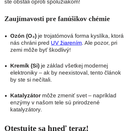
ste obstáli oproti spolužiakom!
Zaujímavosti pre fanúšikov chémie
Ozón (O₃)
je trojatómová forma kyslíka, ktorá
nás chráni pred
UV žiarením
. Ale pozor, pri
zemi môže byť škodlivý!
Kremík (Si)
je základ všetkej modernej
elektroniky – ak by neexistoval, tento článok
by ste si nečítali.
Katalyzátor
môže zmeniť svet – napríklad
enzýmy v našom tele sú prirodzené
katalyzátory.
Otestujte sa hneď teraz!