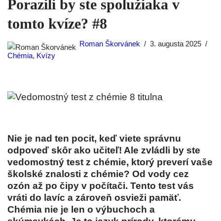
Porazili by ste spolužiaka v
tomto kvíze? #8
Roman Škorvánek
3. augusta 2025
Chémia
,
Kvízy
Nie je nad ten pocit, keď viete správnu
odpoveď skôr ako učiteľ! Ale zvládli by ste
vedomostný test z chémie, ktorý preverí vaše
školské znalosti z chémie? Od vody cez
ozón až po čipy v počítači. Tento test vás
vráti do lavíc a zároveň osvieži pamäť.
Chémia nie je len o výbuchoch a