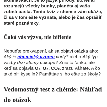
skúmavkách. Je to jazyk prírody, ktorému
rozumejú všetky bunky, planéty aj vaša
zubná pasta. Tento kvíz z chémie vám ukáže,
či sa v tom ešte vyznáte, alebo je čas oprášiť
staré poznámky.
Čaká vás výzva, nie biflenie
Nebuďte prekvapení, ak sa objaví otázka ako:
Aký je
chemický vzorec
vody?
alebo
Aký typ
väzby drží atómy pokope?
Znie to ľahko, ale
keď sa objavia
O₂, O₃, CO₂
, zrazu váhate. A čo
také pH kyselín? Pamätáte si ho ešte zo školy?
Vedomostný test z chémie: Náhľad
do otázok