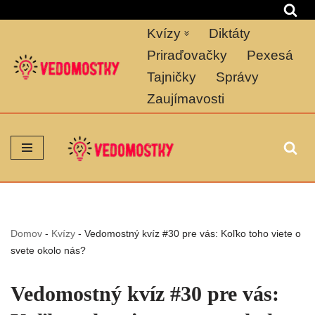
Kvízy
Diktáty
Preskočiť
na
Priraďovačky
Pexesá
obsah
Tajničky
Správy
Zaujímavosti
Domov
-
Kvízy
-
Vedomostný kvíz #30 pre vás: Koľko toho viete o
svete okolo nás?
Vedomostný kvíz #30 pre vás: