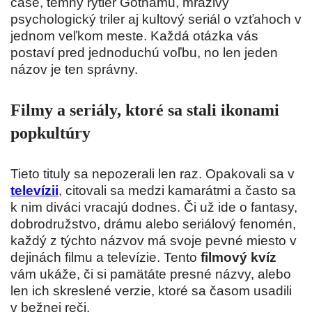
čase, temný rytier Gothamu, mrazivý
psychologický triler aj kultový seriál o vzťahoch v
jednom veľkom meste. Každá otázka vás
postaví pred jednoduchú voľbu, no len jeden
názov je ten správny.
Filmy a seriály, ktoré sa stali ikonami
popkultúry
Tieto tituly sa nepozerali len raz. Opakovali sa v
televízii
, citovali sa medzi kamarátmi a často sa
k nim diváci vracajú dodnes. Či už ide o fantasy,
dobrodružstvo, drámu alebo seriálový fenomén,
každý z týchto názvov má svoje pevné miesto v
dejinách filmu a televízie. Tento
filmový kvíz
vám ukáže, či si pamätáte presné názvy, alebo
len ich skreslené verzie, ktoré sa časom usadili
v bežnej reči.