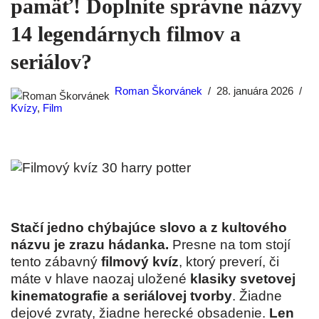
pamäť! Doplníte správne názvy
14 legendárnych filmov a
seriálov?
Roman Škorvánek
28. januára 2026
Kvízy
,
Film
Stačí jedno chýbajúce slovo a z kultového
názvu je zrazu hádanka.
Presne na tom stojí
tento zábavný
filmový kvíz
, ktorý preverí, či
máte v hlave naozaj uložené
klasiky svetovej
kinematografie a seriálovej tvorby
. Žiadne
dejové zvraty, žiadne herecké obsadenie.
Len