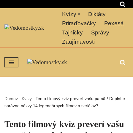
Kvízy
Diktáty
Preskočiť
na
Priraďovačky
Pexesá
obsah
Tajničky
Správy
Zaujímavosti
Domov
-
Kvízy
-
Tento filmový kvíz preverí vašu pamäť! Doplníte
správne názvy 14 legendárnych filmov a seriálov?
Tento filmový kvíz preverí vašu