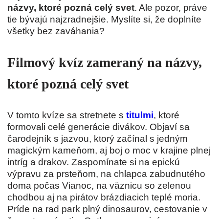
názvy, ktoré pozná celý svet
. Ale pozor, práve
tie bývajú najzradnejšie. Myslíte si, že doplníte
všetky bez zaváhania?
Filmový kvíz zameraný na názvy,
ktoré pozná celý svet
V tomto kvíze sa stretnete s
titulmi
, ktoré
formovali celé generácie divákov. Objaví sa
čarodejník s jazvou, ktorý začínal s jedným
magickým kameňom, aj boj o moc v krajine plnej
intríg a drakov. Zaspomínate si na epickú
výpravu za prsteňom, na chlapca zabudnutého
doma počas Vianoc, na väznicu so zelenou
chodbou aj na pirátov brázdiacich teplé moria.
Príde na rad park plný dinosaurov, cestovanie v