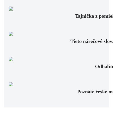
Tajnička z pomie
Tieto nárečové slov
Odhalíte
Poznáte české me