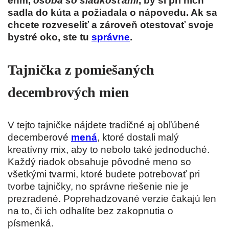
ehm,
osoba so sladkosťami
, by si pri nich
sadla do kúta a požiadala o nápovedu. Ak sa
chcete rozveseliť a zároveň otestovať svoje
bystré oko, ste tu
správne
.
Tajnička z pomiešaných
decembrových mien
V tejto tajničke nájdete tradičné aj obľúbené
decemberové
mená
, ktoré dostali malý
kreatívny mix, aby to nebolo také jednoduché.
Každý riadok obsahuje pôvodné meno so
všetkými tvarmi, ktoré budete potrebovať pri
tvorbe tajničky, no správne riešenie nie je
prezradené. Poprehadzované verzie čakajú len
na to, či ich odhalíte bez zakopnutia o
písmenká.