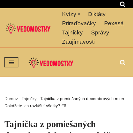
Kvízy
Diktáty
Preskočiť
na
Priraďovačky
Pexesá
obsah
Tajničky
Správy
Zaujímavosti
Domov
-
Tajničky
-
Tajnička z pomiešaných decembrových mien:
Dokážete ich rozlúštiť všetky? #6
Tajnička z pomiešaných