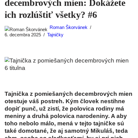
decembrových mien: Dokážete
ich rozlúštiť všetky? #6
Roman Škorvánek
6. decembra 2025
Tajničky
Tajnička z pomiešaných decembrových mien
otestuje váš postreh. Kým človek nestihne
dopiť punč, už zistí, že polovica rodiny má
meniny a druhá polovica narodeniny. A aby
toho nebolo málo, mená v tejto tajničke sú
také domotané, že aj samotný Mikuláš, teda