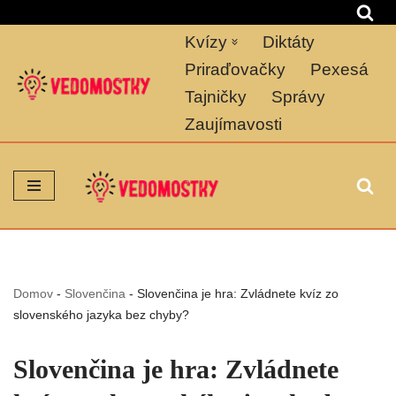
Kvízy
Diktáty
Preskočiť
na
Priraďovačky
Pexesá
obsah
Tajničky
Správy
Zaujímavosti
Domov
-
Slovenčina
-
Slovenčina je hra: Zvládnete kvíz zo
slovenského jazyka bez chyby?
Slovenčina je hra: Zvládnete