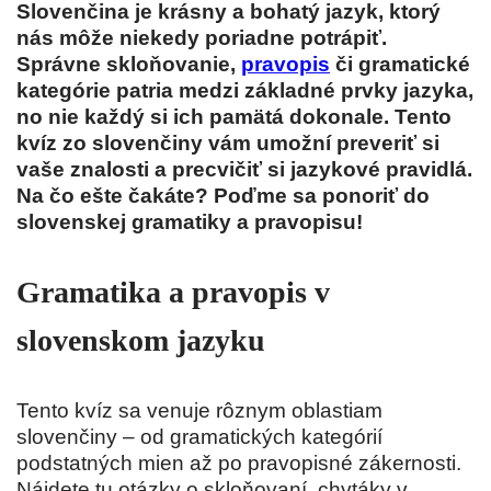
Slovenčina je krásny a bohatý jazyk, ktorý
nás môže niekedy poriadne potrápiť.
Správne skloňovanie,
pravopis
či gramatické
kategórie patria medzi základné prvky jazyka,
no nie každý si ich pamätá dokonale. Tento
kvíz zo slovenčiny vám umožní preveriť si
vaše znalosti a precvičiť si jazykové pravidlá.
Na čo ešte čakáte? Poďme sa ponoriť do
slovenskej gramatiky a pravopisu!
Gramatika a pravopis v
slovenskom jazyku
Tento kvíz sa venuje rôznym oblastiam
slovenčiny – od gramatických kategórií
podstatných mien až po pravopisné zákernosti.
Nájdete tu otázky o skloňovaní, chytáky v