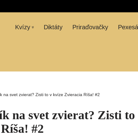
Kvízy
Diktáty
Priraďovačky
Pexes
k na svet zvierat? Zisti to v kvíze Zvieracia Ríša! #2
k na svet zvierat? Zisti to
 Ríša! #2