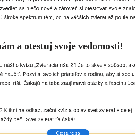
edieť sa niečo nové a zároveň si otestovať svoje znalo
 široké spektrum tém, od najväčších zvierat až po tie n
nám a otestuj svoje vedomosti!
 nášho kvízu „Zvieracia ríša 2“! Je to skvelý spôsob, ako
naučiť. Pozvi aj svojich priateľov a rodinu, aby si spolu s
racej ríši. Čakajú na teba zaujímavé otázky a fascinujúce 
Klikni na odkaz, začni kvíz a objav svet zvierat v celej j
aždý deň. Svet zvierat ťa čaká!