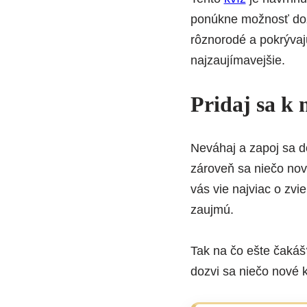
ponúkne možnosť dozv
rôznorodé a pokrývajú
najzaujímavejšie.
Pridaj sa k 
Neváhaj a zapoj sa do
zároveň sa niečo nové 
vás vie najviac o zvie
zaujmú.
Tak na čo ešte čakáš? 
dozvi sa niečo nové k