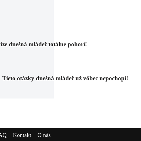
víze dnešná mládež totálne pohorí!
to otázky dnešná mládež už vôbec nepochopí!
AQ
Kontakt
O nás