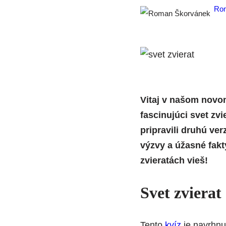
Ro
Vitaj v našom novom 
fascinujúci svet zv
pripravili druhú ver
výzvy a úžasné fakty
zvieratách vieš!
Svet zvierat
Tento
kvíz
je navrhnut