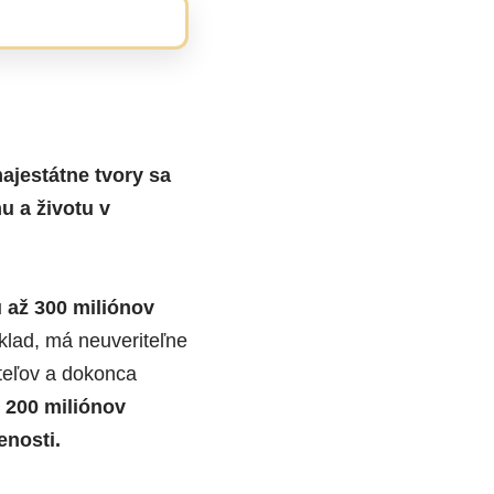
ajestátne tvory sa
 a životu v
 až 300 miliónov
klad, má neuveriteľne
ateľov a dokonca
 200 miliónov
enosti.