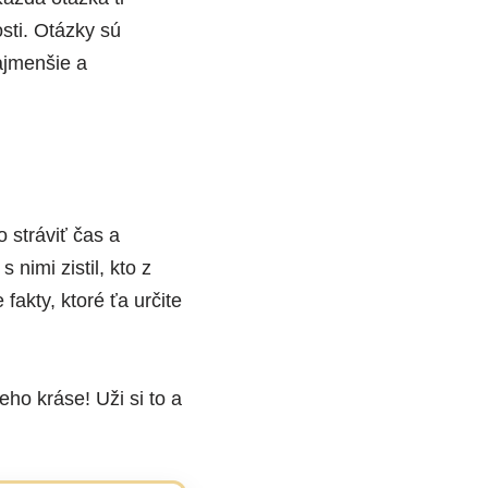
sti. Otázky sú
ajmenšie a
 stráviť čas a
 nimi zistil, kto z
fakty, ktoré ťa určite
eho kráse! Uži si to a