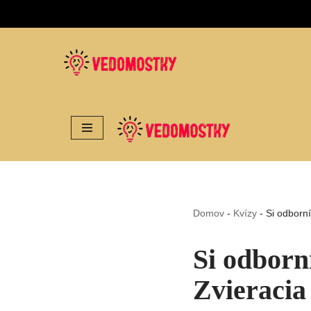
Preskočiť
na
obsah
Domov
-
Kvízy
-
Si odborní
Si odborní
Zvieracia