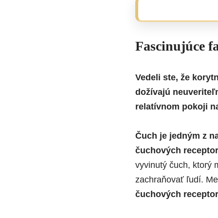
Fascinujúce fa
Vedeli ste, že kory
dožívajú neuverite
relatívnom pokoji n
Čuch je jedným z na
čuchových receptoro
vyvinutý čuch, ktorý
zachraňovať ľudí. Me
čuchových receptoro