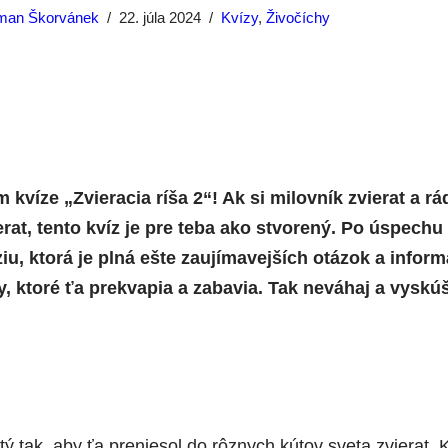
man Škorvánek
22. júla 2024
Kvízy
,
Živočíchy
kvíze „Zvieracia ríša 2“! Ak si milovník zvierat a rá
ierat, tento kvíz je pre teba ako stvorený. Po úspech
ziu, ktorá je plná ešte zaujímavejších otázok a infor
, ktoré ťa prekvapia a zabavia. Tak neváhaj a vyskúš
ý tak, aby ťa preniesol do rôznych kútov sveta zvierat. 