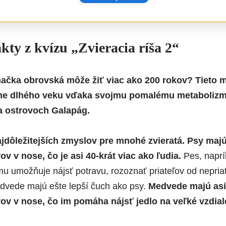
kty z kvízu „Zvieracia ríša 2“
tnačka obrovská môže žiť viac ako 200 rokov? Tieto m
ľne dlhého veku vďaka svojmu pomalému metabolizmu
a ostrovoch Galapág.
jdôležitejších zmyslov pre mnohé zvieratá. Psy majú
v v nose, čo je asi 40-krát viac ako ľudia.
Pes, naprí
 mu umožňuje nájsť potravu, rozoznať priateľov od nepri
dvede majú ešte lepší čuch ako psy.
Medvede majú asi
v v nose, čo im pomáha nájsť jedlo na veľké vzdial