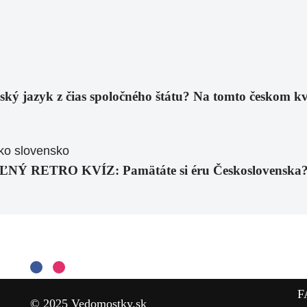
eský jazyk z čias spoločného štátu? Na tomto českom k
RETRO KVÍZ: Pamätáte si éru Československa? Tie
F
© 2025 Vedomostky.sk