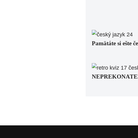
Pamätáte si ešte č
NEPREKONATEĽNÝ 