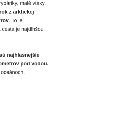
ybáriky, malé vtáky,
ok z arktickej
trov
. To je
 cesta je najdlhšou
sú najhlasnejšie
lometrov pod vodou.
v oceánoch.