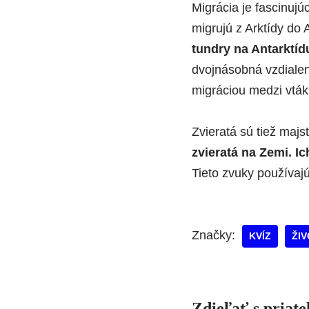
Migrácia je fascinujú
migrujú z Arktídy do 
tundry na Antarktíd
dvojnásobná vzdialeno
migráciou medzi vták
Zvieratá sú tiež maj
zvieratá na Zemi. I
Tieto zvuky používaj
Značky:
KVÍZ
ŽIV
Zdieľať s priat