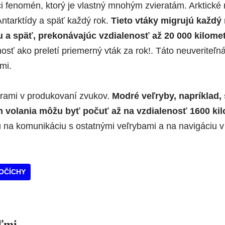
ci fenomén, ktorý je vlastný mnohým zvieratám. Arktické r
Antarktídy a späť každý rok.
Tieto vtáky migrujú každý r
u a späť, prekonávajúc vzdialenosť až 20 000 kilome
sť ako preletí priemerný vták za rok!. Táto neuveriteľná
mi.
strami v produkovaní zvukov.
Modré veľryby, napríklad, 
ch volania môžu byť počuť až na vzdialenosť 1600 ki
ú na komunikáciu s ostatnými veľrybami a na navigáciu 
OČÍCHY
eľmi