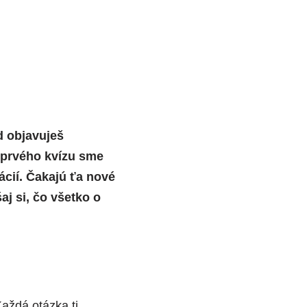
d objavuješ
u prvého kvízu sme
mácií. Čakajú ťa nové
aj si, čo všetko o
Každá otázka ti