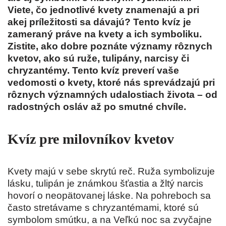
Viete, čo jednotlivé kvety znamenajú a pri
akej príležitosti sa dávajú? Tento kvíz je
zameraný práve na kvety a ich symboliku.
Zistite, ako dobre poznáte významy rôznych
kvetov, ako sú ruže, tulipány, narcisy či
chryzantémy. Tento kvíz preverí vaše
vedomosti o kvety, ktoré nás sprevádzajú pri
rôznych významných udalostiach života – od
radostných osláv až po smutné chvíle.
Kvíz pre milovníkov kvetov
Kvety majú v sebe skrytú reč. Ruža symbolizuje
lásku, tulipán je známkou šťastia a žltý narcis
hovorí o neopätovanej láske. Na pohreboch sa
často stretávame s chryzantémami, ktoré sú
symbolom smútku, a na Veľkú noc sa zvyčajne