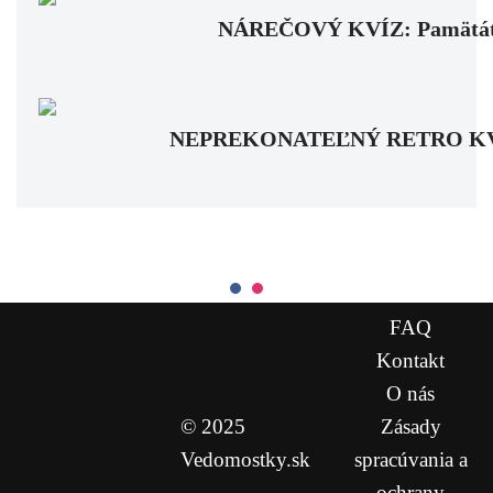
NÁREČOVÝ KVÍZ: Pamätáte si
NEPREKONATEĽNÝ RETRO KVÍZ: Pa
FAQ
Kontakt
O nás
© 2025
Zásady
Vedomostky.sk
spracúvania a
ochrany