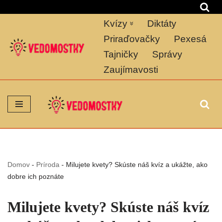
Kvízy
Diktáty
Preskočiť
na
Priraďovačky
Pexesá
obsah
Tajničky
Správy
Zaujímavosti
Domov
-
Príroda
-
Milujete kvety? Skúste náš kvíz a ukážte, ako
dobre ich poznáte
Milujete kvety? Skúste náš kvíz