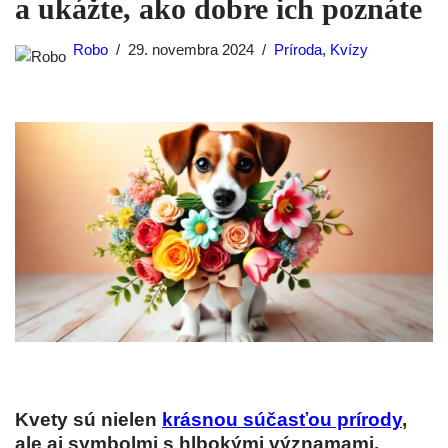
a ukážte, ako dobre ich poznáte
Robo
29. novembra 2024
Príroda
,
Kvízy
Kvety sú nielen
krásnou súčasťou prírody
,
ale aj symbolmi s hlbokými významami.