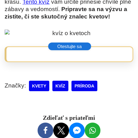
krásu.
Tento kvíz
vám určite prinesie chvíle plné
zábavy a vedomostí.
Pripravte sa na výzvu a
zistite, či ste skutočný znalec kvetov!
Značky:
KVETY
KVÍZ
PRÍRODA
Zdieľať s priateľmi