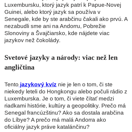
Luxembursku, ktorý jazyk patrí k Papue-Novej
Guinei, alebo ktorý jazyk sa používa v
Senegale, kde by ste arabčinu čakali ako prvú. A
nezabudli sme ani na Andorru, Pobrežie
Slonoviny a Švajčiarsko, kde nájdete viac
jazykov než čokolády.
Svetové jazyky a národy: viac než len
angličtina
Tento
jazykový kvíz
nie je len o tom, či ste
niekedy leteli do Hongkongu alebo počuli rádio z
Luxemburska. Je o tom, či viete čítať medzi
riadkami histórie, kultúry a geopolitiky. Prečo má
Senegal francúzštinu? Ako sa dostala arabčina
do Líbye? A prečo má malá Andorra ako
oficiálny jazyk práve katalánčinu?