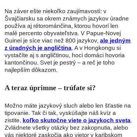
Na záver ešte niekoľko zaujímavostí: v
Švajčiarsku sa okrem známych jazykov úradne
používa aj rétorománčina, ktorou hovorí len
malé percento obyvateľstva. V Papue-Novej
Guinei je síce viac než 800 jazykov,
ale jedným
z úradných je angličtina
. A v Hongkongu si
vystačíte aj s angličtinou, hoci domáci hovoria
kantončinou. Svet je pestrý – a reč je toho
najlepším dôkazom.
A teraz úprimne – trúfate si?
Možno máte jazykový sluch alebo len šťastie na
tipovanie. Tak či tak, vyskúšajte náš kvíz a
zistite,
koľko skutočne viete o jazykoch sveta
.
Zvládnete všetky otázky bez zakopnutia, alebo
vás niektoré zaskočia ako vietor v karibskom