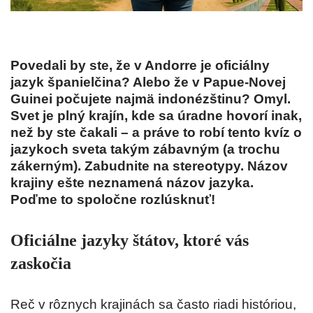
Povedali by ste, že v Andorre je oficiálny
jazyk španielčina? Alebo že v Papue-Novej
Guinei počujete najmä indonézštinu? Omyl.
Svet je plný krajín, kde sa úradne hovorí inak,
než by ste čakali – a práve to robí tento kvíz o
jazykoch sveta takým zábavným (a trochu
zákerným). Zabudnite na stereotypy. Názov
krajiny ešte neznamená názov jazyka.
Poďme to spoločne rozlúsknuť!
Oficiálne jazyky štátov, ktoré vás
zaskočia
Reč v rôznych krajinách sa často riadi históriou,