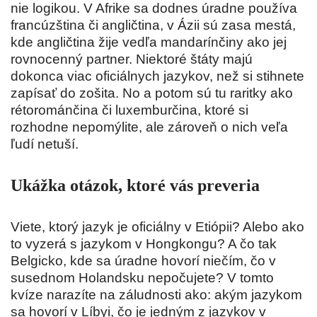
nie logikou. V Afrike sa dodnes úradne používa
francúzština či angličtina, v Ázii sú zasa mestá,
kde angličtina žije vedľa mandarínčiny ako jej
rovnocenný partner. Niektoré štáty majú
dokonca viac oficiálnych jazykov, než si stihnete
zapísať do zošita. No a potom sú tu raritky ako
rétorománčina či luxemburčina, ktoré si
rozhodne nepomýlite, ale zároveň o nich veľa
ľudí netuší.
Ukážka otázok, ktoré vás preveria
Viete, ktorý jazyk je oficiálny v Etiópii? Alebo ako
to vyzerá s jazykom v Hongkongu? A čo tak
Belgicko, kde sa úradne hovorí niečím, čo v
susednom Holandsku nepočujete? V tomto
kvíze narazíte na záludnosti ako: akým jazykom
sa hovorí v Líbyi, čo je jedným z jazykov v