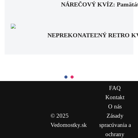
NÁREČOVÝ KVÍZ: Pamätáte si
NEPREKONATEĽNÝ RETRO KVÍZ: Pa
FAQ
Kontakt
O nás
© 2025
Zásady
Vedomostky.sk
spracúvania a
ochrany