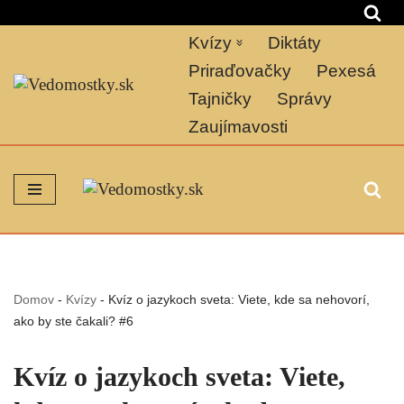
Kvízy
Diktáty
Preskočiť
na
Priraďovačky
Pexesá
obsah
Tajničky
Správy
Zaujímavosti
Domov
-
Kvízy
-
Kvíz o jazykoch sveta: Viete, kde sa nehovorí,
ako by ste čakali? #6
Kvíz o jazykoch sveta: Viete,