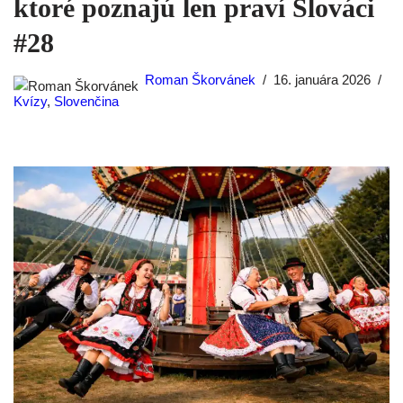
ktoré poznajú len praví Slováci
#28
Roman Škorvánek
16. januára 2026
Kvízy
,
Slovenčina