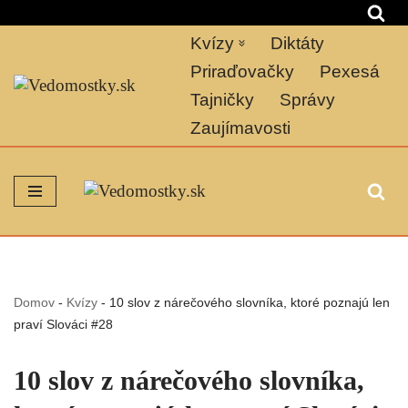
Kvízy
Diktáty
Preskočiť
na
Priraďovačky
Pexesá
obsah
Tajničky
Správy
Zaujímavosti
Domov
-
Kvízy
-
10 slov z nárečového slovníka, ktoré poznajú len
praví Slováci #28
10 slov z nárečového slovníka,