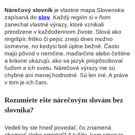
Nárečový slovník
je vlastne mapa Slovenska
zapísaná do
slov
. Každý región si v ňom
zanechal vlastné výrazy, ktoré vznikali
prirodzene v každodennom živote. Slová ako
ringršpír, friško či pejsc znejú dnes možno
úsmevne, no kedysi boli úplne bežné. Často
majú pôvod v nemčine, maďarčine alebo češtine
a krásne ukazujú, ako sa jazyk prispôsoboval
ľuďom a ich svetu. Nárečové výrazy nie sú
chybné ani menej hodnotné. Sú len iné. A práve
v tom je ich čaro.
Rozumiete ešte nárečovým slovám bez
slovníka?
Vedeli by ste hneď povedať, čo znamená
chamrať alebo omietať? A tušíte, kam smeruje