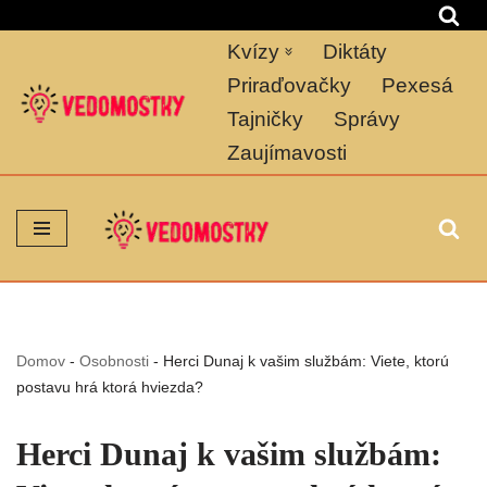
Kvízy
Diktáty
Preskočiť
na
Priraďovačky
Pexesá
obsah
Tajničky
Správy
Zaujímavosti
Domov
-
Osobnosti
-
Herci Dunaj k vašim službám: Viete, ktorú
postavu hrá ktorá hviezda?
Herci Dunaj k vašim službám: