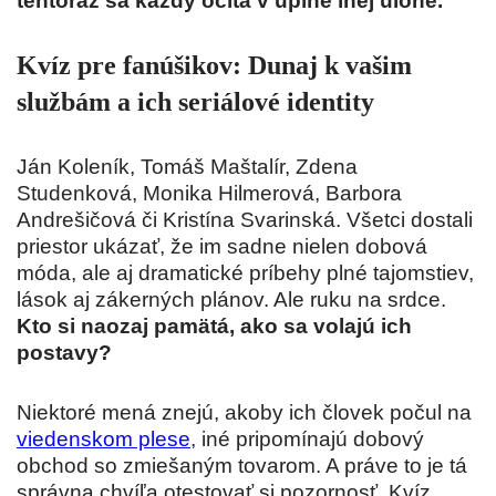
tentoraz sa každý ocitá v úplne inej úlohe.
Kvíz pre fanúšikov: Dunaj k vašim
službám a ich seriálové identity
Ján Koleník, Tomáš Maštalír, Zdena
Studenková, Monika Hilmerová, Barbora
Andrešičová či Kristína Svarinská. Všetci dostali
priestor ukázať, že im sadne nielen dobová
móda, ale aj dramatické príbehy plné tajomstiev,
lások aj zákerných plánov. Ale ruku na srdce.
Kto si naozaj pamätá, ako sa volajú ich
postavy?
Niektoré mená znejú, akoby ich človek počul na
viedenskom plese
, iné pripomínajú dobový
obchod so zmiešaným tovarom. A práve to je tá
správna chvíľa otestovať si pozornosť. Kvíz,