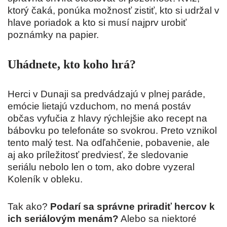
ktorý čaká, ponúka možnosť zistiť, kto si udržal v
hlave poriadok a kto si musí najprv urobiť
poznámky na papier.
Uhádnete, kto koho hrá?
Herci v Dunaji sa predvádzajú v plnej paráde,
emócie lietajú vzduchom, no mená postáv
občas vyfučia z hlavy rýchlejšie ako recept na
bábovku po telefonáte so svokrou. Preto vznikol
tento malý test. Na odľahčenie, pobavenie, ale
aj ako príležitosť predviesť, že sledovanie
seriálu nebolo len o tom, ako dobre vyzeral
Koleník v obleku.
Tak ako?
Podarí sa správne priradiť hercov k
ich seriálovým menám?
Alebo sa niektoré