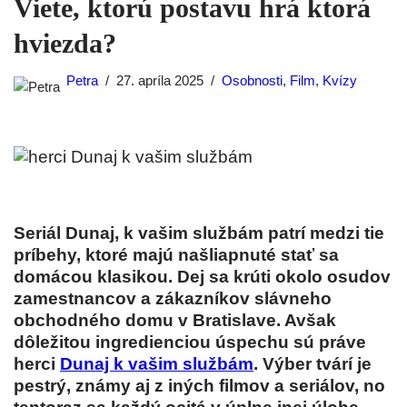
Viete, ktorú postavu hrá ktorá
hviezda?
Petra
27. apríla 2025
Osobnosti
,
Film
,
Kvízy
Seriál Dunaj, k vašim službám patrí medzi tie
príbehy, ktoré majú našliapnuté stať sa
domácou klasikou. Dej sa krúti okolo osudov
zamestnancov a zákazníkov slávneho
obchodného domu v Bratislave. Avšak
dôležitou ingredienciou úspechu sú práve
herci
Dunaj k vašim službám
. Výber tvárí je
pestrý, známy aj z iných filmov a seriálov, no