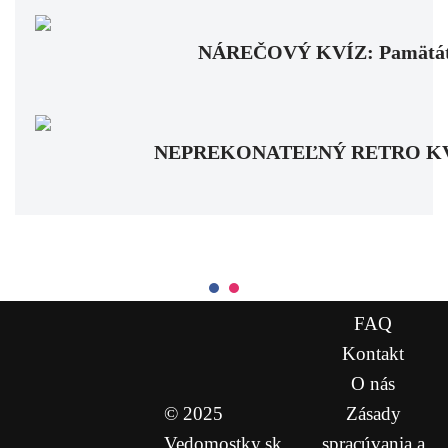
NÁREČOVÝ KVÍZ: Pamätáte si
NEPREKONATEĽNÝ RETRO KVÍZ: Pa
FAQ
Kontakt
O nás
© 2025
Zásady
Vedomostky.sk
spracúvania a