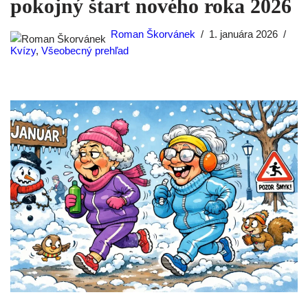
pokojný štart nového roka 2026
Roman Škorvánek
1. januára 2026
Kvízy
,
Všeobecný prehľad