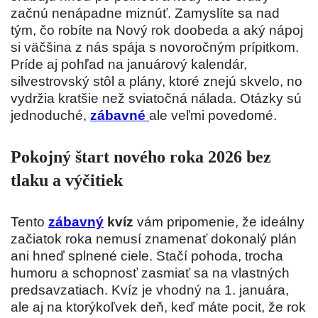
začnú nenápadne miznúť. Zamyslíte sa nad
tým, čo robíte na Nový rok doobeda a aký nápoj
si väčšina z nás spája s novoročným prípitkom.
Príde aj pohľad na januárový kalendár,
silvestrovský stôl a plány, ktoré znejú skvelo, no
vydržia kratšie než sviatočná nálada. Otázky sú
jednoduché,
zábavné
ale veľmi povedomé.
Pokojný štart nového roka 2026 bez
tlaku a výčitiek
Tento
zábavný
kvíz
vám pripomenie, že ideálny
začiatok roka nemusí znamenať dokonalý plán
ani hneď splnené ciele. Stačí pohoda, trocha
humoru a schopnosť zasmiať sa na vlastných
predsavzatiach. Kvíz je vhodný na 1. januára,
ale aj na ktorýkoľvek deň, keď máte pocit, že rok