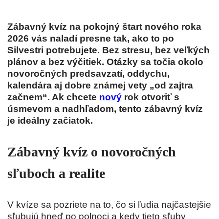
Zábavný kvíz na pokojný štart nového roka
2026 vás naladí presne tak, ako to po
Silvestri potrebujete. Bez stresu, bez veľkých
plánov a bez výčitiek. Otázky sa točia okolo
novoročných predsavzatí, oddychu,
kalendára aj dobre známej vety „od zajtra
začnem“. Ak chcete
nový
rok otvoriť s
úsmevom a nadhľadom, tento zábavný kvíz
je ideálny začiatok.
Zábavný kvíz o novoročných
sľuboch a realite
V kvíze sa pozriete na to, čo si ľudia najčastejšie
sľubujú hneď po polnoci a kedy tieto sľuby