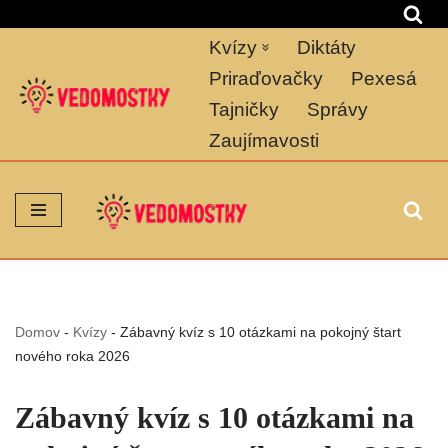
Kvízy
Diktáty
Preskočiť
na
Priraďovačky
Pexesá
obsah
Tajničky
Správy
Zaujímavosti
Domov
-
Kvízy
-
Zábavný kvíz s 10 otázkami na pokojný štart
nového roka 2026
Zábavný kvíz s 10 otázkami na