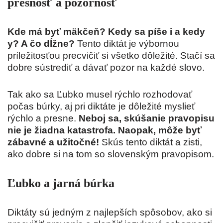
presnosť a pozornosť
Kde má byť mäkčeň? Kedy sa píše i a kedy
y? A čo dĺžne?
Tento diktát je výbornou
príležitosťou precvičiť si všetko dôležité. Stačí sa
dobre sústrediť a dávať pozor na každé slovo.
Tak ako sa Ľubko musel rýchlo rozhodovať
počas búrky, aj pri diktáte je dôležité myslieť
rýchlo a presne.
Neboj sa, skúšanie pravopisu
nie je žiadna katastrofa. Naopak, môže byť
zábavné a užitočné!
Skús tento diktát a zisti,
ako dobre si na tom so slovenským pravopisom.
Ľubko a jarná búrka
Diktáty sú jedným z najlepších spôsobov, ako si