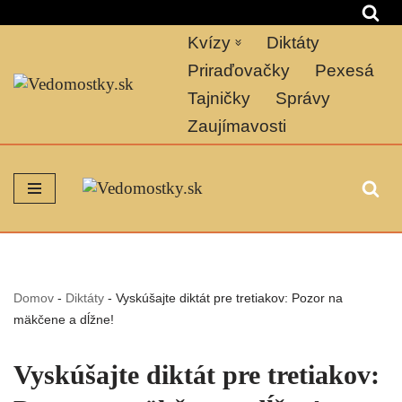
Kvízy
Diktáty
Preskočiť
na
Priraďovačky
Pexesá
obsah
Tajničky
Správy
Zaujímavosti
Domov
-
Diktáty
-
Vyskúšajte diktát pre tretiakov: Pozor na
mäkčene a dĺžne!
Vyskúšajte diktát pre tretiakov: