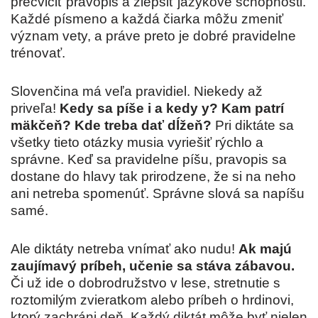
precvičiť pravopis a zlepšiť jazykové schopnosti.
Každé písmeno a každá čiarka môžu zmeniť
význam vety, a práve preto je dobré pravidelne
trénovať.
Slovenčina má veľa pravidiel. Niekedy až
priveľa!
Kedy sa píše i a kedy y? Kam patrí
mäkčeň? Kde treba dať dĺžeň?
Pri diktáte sa
všetky tieto otázky musia vyriešiť rýchlo a
správne. Keď sa pravidelne píšu, pravopis sa
dostane do hlavy tak prirodzene, že si na neho
ani netreba spomenúť. Správne slová sa napíšu
samé.
Ale diktáty netreba vnímať ako nudu!
Ak majú
zaujímavý príbeh, učenie sa stáva zábavou.
Či už ide o dobrodružstvo v lese, stretnutie s
roztomilým zvieratkom alebo príbeh o hrdinovi,
ktorý zachráni deň. Každý diktát môže byť nielen