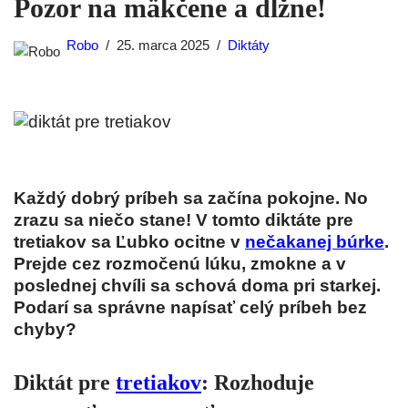
Pozor na mäkčene a dĺžne!
Robo
25. marca 2025
Diktáty
Každý dobrý príbeh sa začína pokojne. No
zrazu sa niečo stane! V tomto diktáte pre
tretiakov sa Ľubko ocitne v
nečakanej búrke
.
Prejde cez rozmočenú lúku, zmokne a v
poslednej chvíli sa schová doma pri starkej.
Podarí sa správne napísať celý príbeh bez
chyby?
Diktát pre
tretiakov
: Rozhoduje