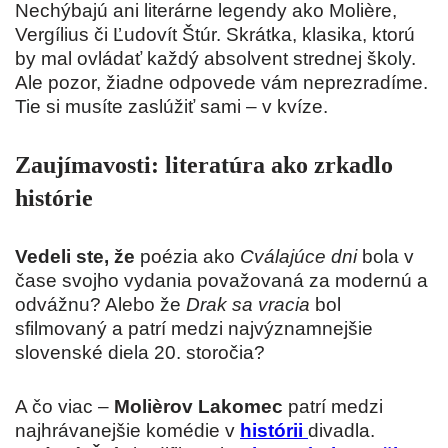
Nechýbajú ani literárne legendy ako Molière,
Vergílius či Ľudovít Štúr. Skrátka, klasika, ktorú
by mal ovládať každý absolvent strednej školy.
Ale pozor, žiadne odpovede vám neprezradíme.
Tie si musíte zaslúžiť sami – v kvíze.
Zaujímavosti: literatúra ako zrkadlo
histórie
Vedeli ste, že
poézia ako
Cválajúce dni
bola v
čase svojho vydania považovaná za modernú a
odvážnu? Alebo že
Drak sa vracia
bol
sfilmovaný a patrí medzi najvýznamnejšie
slovenské diela 20. storočia?
A čo viac –
Molièrov Lakomec
patrí medzi
najhrávanejšie komédie v
histórii
divadla.