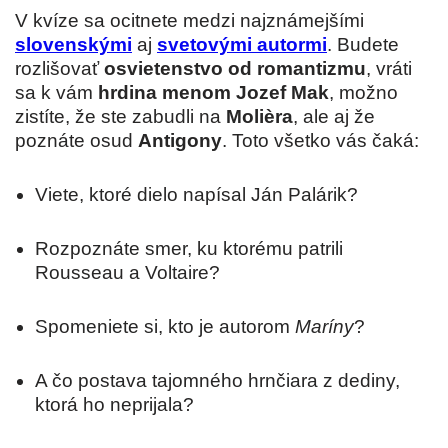
V kvíze sa ocitnete medzi najznámejšími
slovenskými
aj
svetovými autormi
. Budete
rozlišovať
osvietenstvo od romantizmu
, vráti
sa k vám
hrdina menom Jozef Mak
, možno
zistíte, že ste zabudli na
Molièra
, ale aj že
poznáte osud
Antigony
. Toto všetko vás čaká:
Viete, ktoré dielo napísal Ján Palárik?
Rozpoznáte smer, ku ktorému patrili
Rousseau a Voltaire?
Spomeniete si, kto je autorom
Maríny
?
A čo postava tajomného hrnčiara z dediny,
ktorá ho neprijala?