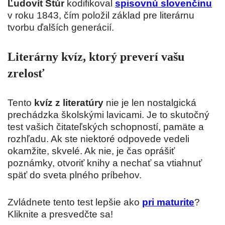
Ľudovít Štúr
kodifikoval
spisovnú slovenčinu
v roku 1843, čím položil základ pre literárnu
tvorbu ďalších generácií.
Literárny kvíz, ktorý preverí vašu
zrelosť
Tento
kvíz z literatúry
nie je len nostalgická
prechádzka školskými lavicami. Je to skutočný
test vašich čitateľských schopností, pamäte a
rozhľadu. Ak ste niektoré odpovede vedeli
okamžite, skvelé. Ak nie, je čas oprášiť
poznámky, otvoriť knihy a nechať sa vtiahnuť
späť do sveta plného príbehov.
Zvládnete tento test lepšie ako
pri maturite
?
Kliknite a presvedčte sa!