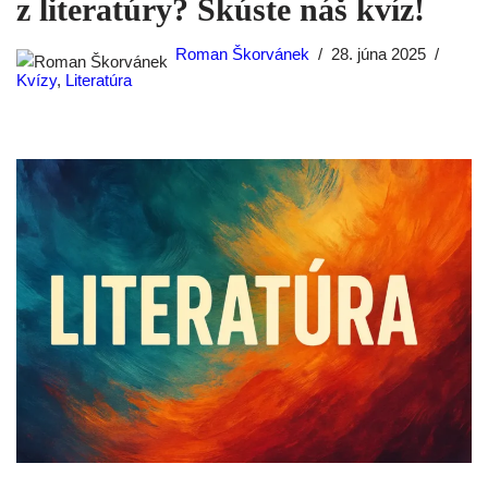
z literatúry? Skúste náš kvíz!
Roman Škorvánek
28. júna 2025
Kvízy
,
Literatúra