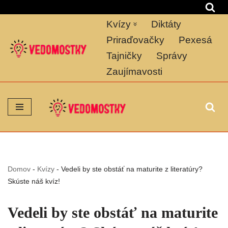
Kvízy
Diktáty
Preskočiť
na
Priraďovačky
Pexesá
obsah
Tajničky
Správy
Zaujímavosti
Domov
-
Kvízy
-
Vedeli by ste obstáť na maturite z literatúry?
Skúste náš kvíz!
Vedeli by ste obstáť na maturite