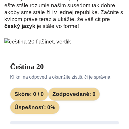
ešte stále rozumie našim susedom tak dobre,
akoby sme stále žili v jednej republike. Začnite s
kvízom práve teraz a ukážte, že váš cit pre
český jazyk
je stále vo forme!
Čeština 20
Klikni na odpoveď a okamžite zistíš, či je správna.
Skóre:
0
/
0
Zodpovedané:
0
Úspešnosť:
0
%