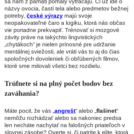
sa nám z pamäti pomaly vytrácajú. Či už ide o
názvy ovocia, častí tela alebo predmetov bežnej
potreby,
české výrazy
majú svoje
neopakovateľné čaro a logiku, ktorá nás občas
vie poriadne prekvapiť. Trénovať si mozgové
závity práve na takýchto lingvistických
„chytákoch“ je nielen prínosné pre udržanie
mentálnej sviežosti, ale vráti vás to aj do čias
spoločných dovoleniek či obľúbených filmov,
ktoré sme milovali všetci bez rozdielu.
Trúfnete si na plný počet bodov bez
zaváhania?
Máte pocit, že vás „
angrešt
“ alebo „
flašinet
“
nemôžu rozhádzať alebo sa nakoniec predsa
len necháte nachytať na falošných priateľoch v
slovnej zásobe? Overte si, či patríte k elite, ktorá