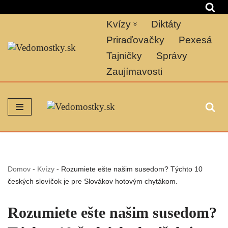
Kvízy
Diktáty
Preskočiť
na
Priraďovačky
Pexesá
obsah
Tajničky
Správy
Zaujímavosti
Domov
-
Kvízy
-
Rozumiete ešte našim susedom? Týchto 10
českých slovíčok je pre Slovákov hotovým chytákom.
Rozumiete ešte našim susedom?