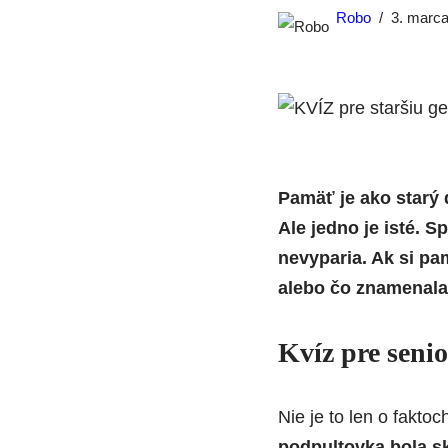
Robo
3. marc
Pamäť je ako starý 
Ale jedno je isté. 
nevyparia. Ak si pa
alebo čo znamenala 
Kvíz pre seni
Nie je to len o faktoc
podpultovka bola s