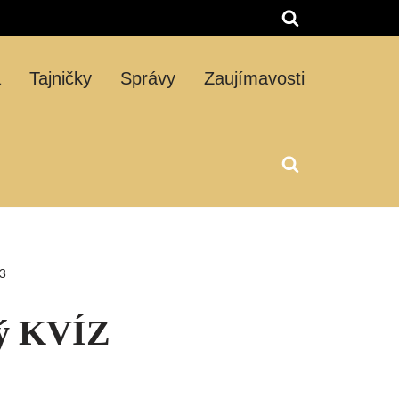
á
Tajničky
Správy
Zaujímavosti
23
tý KVÍZ