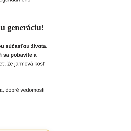
iu generáciu!
u súčasťou života
.
 sa pobavíte a
ieť, že jarmová kosť
a, dobré vedomosti