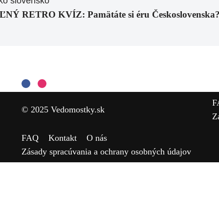
RETRO KVÍZ: Pamätáte si éru Československa? Tie
F
© 2025 Vedomostky.sk
Z
FAQ
Kontakt
O nás
Zásady spracúvania a ochrany osobných údajov