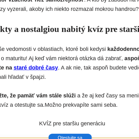
azy vyzerali, akoby ich niekto rozmazal mokrou handrou?
ty a nostalgiou nabitý kvíz pre starš
še vedomosti v oblastiach, ktoré boli kedysi
každodenno
 o maturitu! Aj keď vám niektorá otázka dá zabrať,
aspoň
te na
staré dobré časy
. A ak nie, tak aspoň budete ved
ali hľadať v špajzi.
te, že pamäť vám stále slúži
a že aj keď časy sa meni
 kvíz a otestujte sa.Možno prekvapíte sami seba.