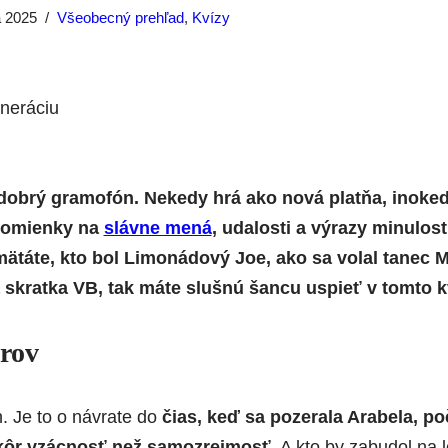
a 2025
Všeobecný prehľad
,
Kvízy
dobrý gramofón. Nekedy hrá ako nová platňa, inoked
Spomienky na
slávne mená
, udalosti a výrazy minulost
mätáte, kto bol Limonádový Joe, ako sa volal tanec 
skratka VB, tak máte slušnú šancu uspieť v tomto k
orov
h. Je to o návrate do
čias, keď sa pozerala Arabela, p
kôr vzácnosť než samozrejmosť
. A kto by zabudol na