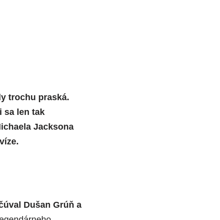
y trochu praská.
i sa len tak
Michaela Jacksona
víze.
očúval Dušan Grúň a
 legendárneho