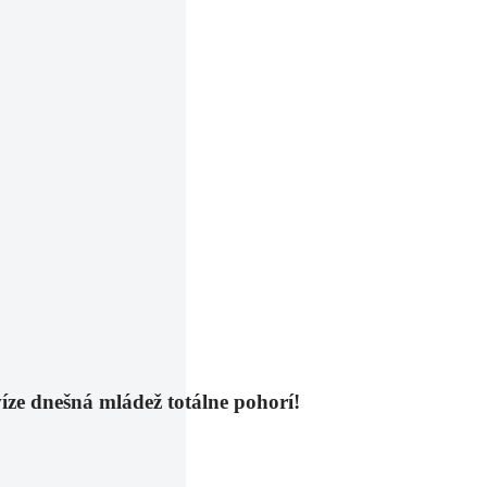
víze dnešná mládež totálne pohorí!