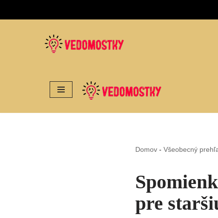
Preskočiť
na
obsah
Domov
-
Všeobecný prehľ
Spomienky
pre starš