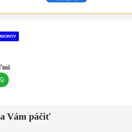
ENIOROV
eľmi
sa Vám páčiť