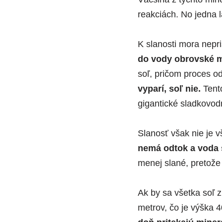
reakciách. No jedna l
K slanosti mora nepri
do vody obrovské mn
soľ, pričom proces o
vyparí, soľ nie.
Tento
gigantické sladkovod
Slanosť však nie je 
nemá odtok a voda s
menej slané, pretože 
Ak by sa všetka soľ z
metrov, čo je výška 