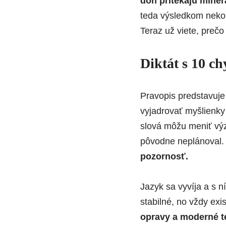
doň pritekajú miner
teda výsledkom nekon
Teraz už viete, preč
Diktát s 10 c
Pravopis predstavuj
vyjadrovať myšlienk
slová môžu meniť výz
pôvodne neplánoval
pozornosť.
Jazyk sa vyvíja a s n
stabilné, no vždy exi
opravy a moderné te