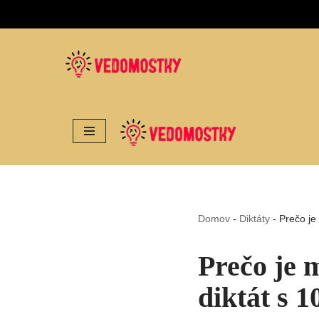
Preskočiť
na
obsah
Domov
-
Diktáty
-
Prečo je
Prečo je 
diktát s 