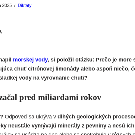
la 2025
Diktáty
napil
morskej vody
, si položil otázku: Prečo je more
ujúca chuť citrónovej limonády alebo aspoň niečo, 
 sladkej vody na vyrovnanie chuti?
 začal pred miliardami rokov
é?
Odpoveď sa ukrýva v
dlhých geologických proceso
eky neustále vymývajú minerály z pevniny a nesú ich
erálov sa usádza na dne alebo sa spotrebuje v rôznych