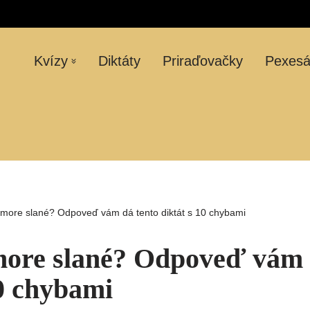
Kvízy
Diktáty
Priraďovačky
Pexes
 more slané? Odpoveď vám dá tento diktát s 10 chybami
more slané? Odpoveď vám 
10 chybami