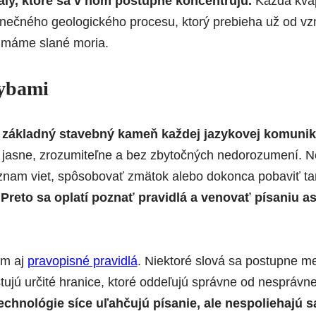
ály, ktoré sa v ňom postupne koncentrujú.
Každá kvap
ečného geologického procesu, ktorý prebieha už od vzn
o máme slané moria.
hybami
e
základný stavebný kameň každej jazykovej komunik
y jasne, zrozumiteľne a bez zbytočných nedorozumení. 
nam viet, spôsobovať zmätok alebo dokonca pobaviť tam
.
Preto sa oplatí poznať pravidlá a venovať písaniu 
ím aj
pravopisné pravidlá
. Niektoré slová sa postupne me
stujú určité hranice, ktoré oddeľujú správne od nesprávn
chnológie síce uľahčujú písanie, ale nespoliehajú s