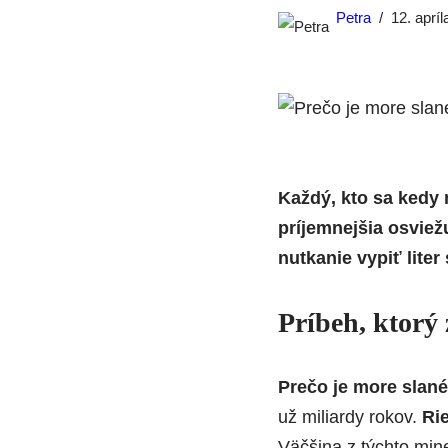
Petra
12. aprí
Každý, kto sa kedy 
príjemnejšia osviež
nutkanie vypiť liter
Príbeh, ktorý
Prečo je more slan
už miliardy rokov.
Ri
Väčšina z týchto min