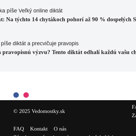
át: Na týchto 14 chytákoch pohorí až 90 % dospelých 
es pravopisnú výzvu? Tento diktát odhalí každú vašu c
F
© 2025 Vedomostky.sk
Z
FAQ
Kontakt
O nás