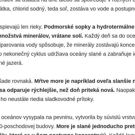
átka, chlorid sodný, teda soľ, zostáva vo vode a postupn
spievajú len rieky.
Podmorské sopky a hydrotermálne 
ožstvá minerálov, vrátane solí.
Každý deň sa do oce
dparovania vody spôsobuje, že minerály zostávajú konc
 nekonečný cyklus udržiava oceány slané a zabraňuje 
né jazerá.
všade rovnaká.
Mŕtve more je napríklad oveľa slanšie 
a odparuje rýchlejšie, než doň priteká nová.
Naopak,
ho neustále riedia sladkovodné prítoky.
 oceánov vysypala na pevninu, vytvorila by súvislú vrstv
40-poschodovej budovy.
More je slané jednoducho pret