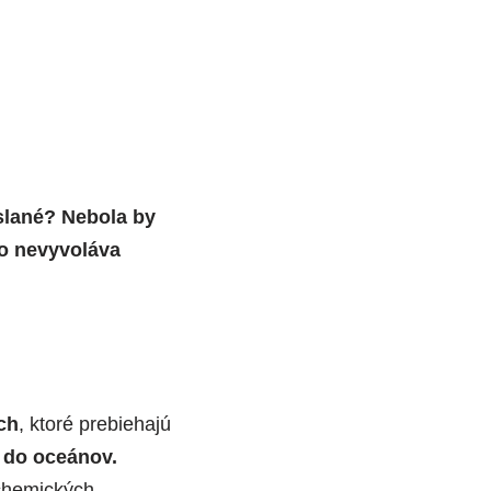
 slané? Nebola by
čo nevyvoláva
ch
, ktoré prebiehajú
 do oceánov.
 chemických