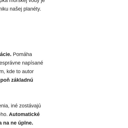
ka morskej vody je
iku našej planéty.
ácie.
Pomáha
Nesprávne napísané
, kde to autor
aspoň základnú
nia, iné zostávajú
eho.
Automatické
a na ne úplne.