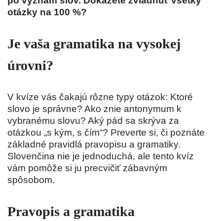
po význam slov. Dokážete zvládnuť všetky
otázky na 100 %?
Je vaša gramatika na vysokej
úrovni?
V kvíze vás čakajú rôzne typy otázok: Ktoré
slovo je správne? Ako znie antonymum k
vybranému slovu? Aký pád sa skrýva za
otázkou „s kým, s čím“? Preverte si, či poznáte
základné pravidlá pravopisu a gramatiky.
Slovenčina nie je jednoduchá, ale tento kvíz
vám pomôže si ju precvičiť zábavným
spôsobom.
Pravopis a gramatika