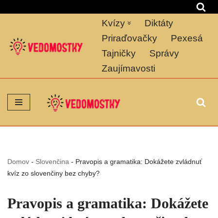
Kvízy
Diktáty
Preskočiť
na
Priraďovačky
Pexesá
obsah
Tajničky
Správy
Zaujímavosti
Domov
-
Slovenčina
-
Pravopis a gramatika: Dokážete zvládnuť
kvíz zo slovenčiny bez chyby?
Pravopis a gramatika: Dokážete