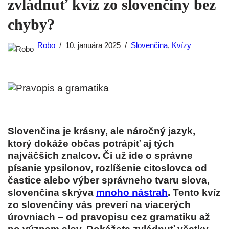
zvládnuť kvíz zo slovenčiny bez
chyby?
Robo
10. januára 2025
Slovenčina
,
Kvízy
Slovenčina je krásny, ale náročný jazyk,
ktorý dokáže občas potrápiť aj tých
najväčších znalcov. Či už ide o správne
písanie ypsilonov, rozlíšenie citoslovca od
častice alebo výber správneho tvaru slova,
slovenčina skrýva
mnoho nástrah
. Tento kvíz
zo slovenčiny vás preverí na viacerých
úrovniach – od pravopisu cez gramatiku až