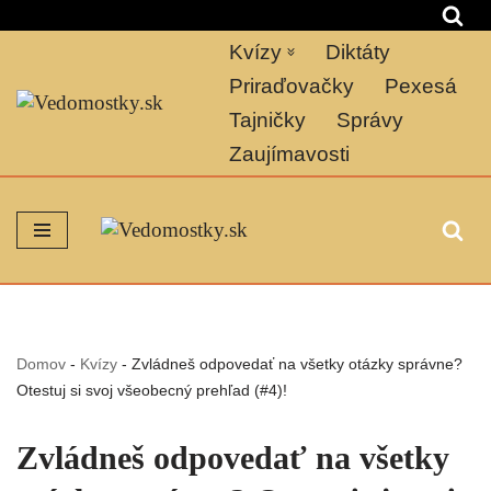
Kvízy
Diktáty
Preskočiť
na
Priraďovačky
Pexesá
obsah
Tajničky
Správy
Zaujímavosti
Domov
-
Kvízy
-
Zvládneš odpovedať na všetky otázky správne?
Otestuj si svoj všeobecný prehľad (#4)!
Zvládneš odpovedať na všetky