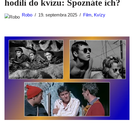
hodili do kvízu: Spoznáte ich?
Robo
19. septembra 2025
Film
,
Kvízy