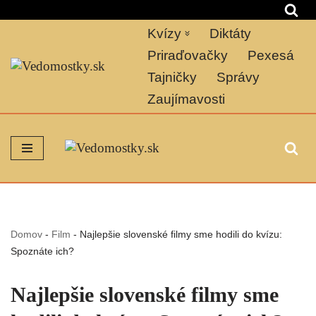
Kvízy
Diktáty
Preskočiť
na
Priraďovačky
Pexesá
obsah
Tajničky
Správy
Zaujímavosti
Domov
-
Film
-
Najlepšie slovenské filmy sme hodili do kvízu:
Spoznáte ich?
Najlepšie slovenské filmy sme