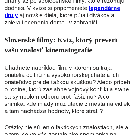
drámy až po spoločenské filmy, ktoré rezonujú
dodnes. V kvíze si pripomeniete
legendárne
tituly
aj novšie diela, ktoré pútali divákov a
zbierali ocenenia doma i v zahraničí.
Slovenské filmy: Kvíz, ktorý preverí
vašu znalosť kinematografie
Uhádnete napríklad film, v ktorom sa traja
priatelia ocitnú na vysokohorskej chate a ich
priateľstvo prejde ťažkou skúškou? Alebo príbeh
o rodine, ktorú zasiahne vojnový konflikt a stane
sa symbolom odporu proti fašizmu? A čo
snímka, kde mladý muž utečie z mesta na vidiek
a tam nachádza hodnoty, ktoré stratil?
Otázky nie sú len o faktických znalostiach, ale aj
o tom, čo vo vás zostalo ako spomienka na