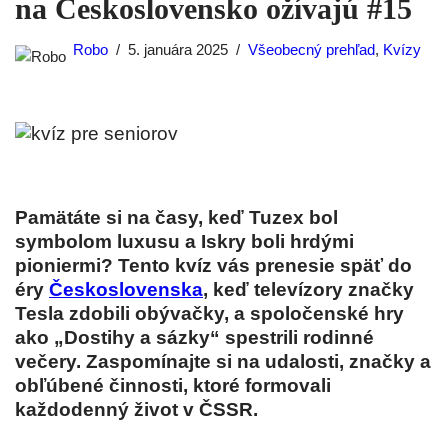
na Československo ožívajú #15
Robo
5. januára 2025
Všeobecný prehľad
,
Kvízy
Pamätáte si na časy, keď Tuzex bol
symbolom luxusu a Iskry boli hrdými
pioniermi? Tento kvíz vás prenesie späť do
éry
Československa
, keď televízory značky
Tesla zdobili obývačky, a spoločenské hry
ako „Dostihy a sázky“ spestrili rodinné
večery. Zaspomínajte si na udalosti, značky a
obľúbené činnosti, ktoré formovali
každodenný život v ČSSR.