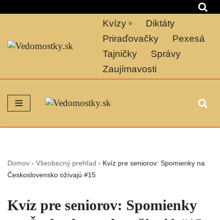
Kvízy
Diktáty
Preskočiť
na
Priraďovačky
Pexesá
obsah
Tajničky
Správy
Zaujímavosti
Domov
-
Všeobecný prehľad
-
Kvíz pre seniorov: Spomienky na
Československo ožívajú #15
Kvíz pre seniorov: Spomienky