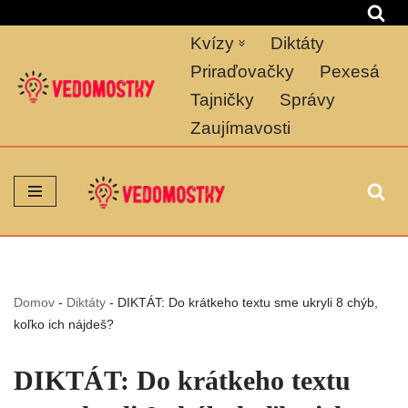
Kvízy
Diktáty
Preskočiť
na
Priraďovačky
Pexesá
obsah
Tajničky
Správy
Zaujímavosti
Domov
-
Diktáty
-
DIKTÁT: Do krátkeho textu sme ukryli 8 chýb,
koľko ich nájdeš?
DIKTÁT: Do krátkeho textu