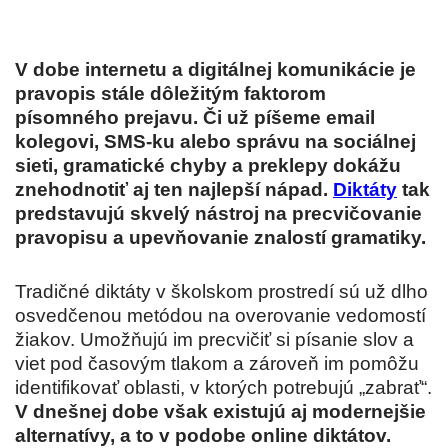
V dobe internetu a digitálnej komunikácie je
pravopis stále dôležitým faktorom
písomného prejavu. Či už píšeme email
kolegovi, SMS-ku alebo správu na sociálnej
sieti, gramatické chyby a preklepy dokážu
znehodnotiť aj ten najlepší nápad.
Diktáty
tak
predstavujú skvelý nástroj na precvičovanie
pravopisu a upevňovanie znalostí gramatiky.
Tradičné diktáty v školskom prostredí sú už dlho
osvedčenou metódou na overovanie vedomostí
žiakov. Umožňujú im precvičiť si písanie slov a
viet pod časovým tlakom a zároveň im pomôžu
identifikovať oblasti, v ktorých potrebujú „zabrať“.
V dnešnej dobe však existujú aj modernejšie
alternatívy, a to v podobe online diktátov.