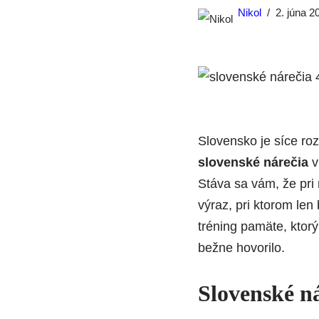
Nikol
2. júna 2
Slovensko je síce roz
slovenské nárečia
v
Stáva sa vám, že pri 
výraz, pri ktorom len
tréning pamäte, ktor
bežne hovorilo.
Slovenské ná