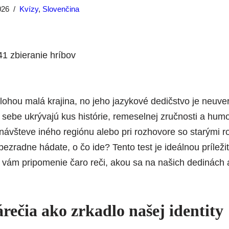
026
Kvízy
,
Slovenčina
lohou malá krajina, no jeho jazykové dedičstvo je neuver
 sebe ukrývajú kus histórie, remeselnej zručnosti a hum
návšteve iného regiónu alebo pri rozhovore so starými r
 bezradne hádate, o čo ide? Tento test je ideálnou prílež
ý vám pripomenie čaro reči, akou sa na našich dedinách
rečia ako zrkadlo našej identity