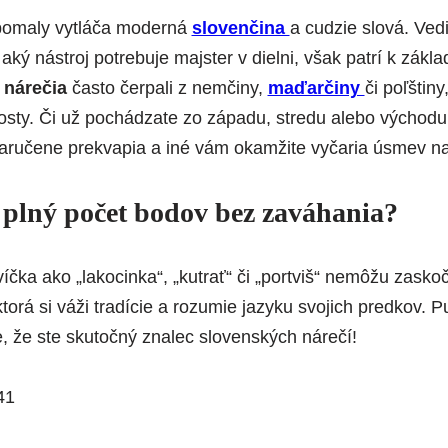
pomaly vytláča moderná
slovenčina
a cudzie slová. Vedi
 aký nástroj potrebuje majster v dielni, však patrí k zá
 nárečia
často čerpali z nemčiny,
maďarčiny
či poľštin
osty. Či už pochádzate zo západu, stredu alebo východu 
zaručene prekvapia a iné vám okamžite vyčaria úsmev na 
a plný počet bodov bez zaváhania?
víčka ako „lakocinka“, „kutrať“ či „portviš“ nemôžu zaskoč
ktorá si váži tradície a rozumie jazyku svojich predkov. P
, že ste skutočný znalec slovenských nárečí!