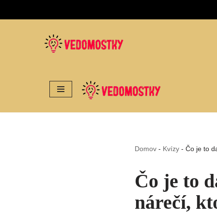
Preskočiť
na
obsah
Domov
-
Kvízy
-
Čo je to d
Čo je to 
nárečí, k