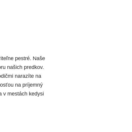
iteľne pestré. Naše
oru našich predkov.
odičmi narazíte na
itosťou na príjemný
 a v mestách kedysi