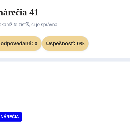
nárečia 41
kamžite zistíš, či je správna.
Zodpovedané:
0
Úspešnosť:
0
%
 NÁREČIA