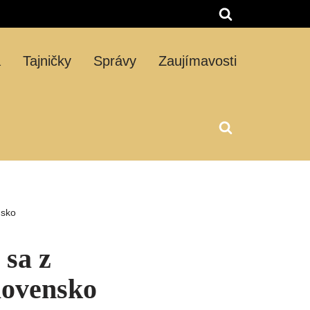
á
Tajničky
Správy
Zaujímavosti
nsko
 sa z
Slovensko