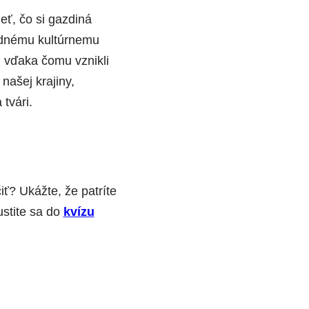
eť, čo si gazdiná
kladnému kultúrnemu
y, vďaka čomu vznikli
našej krajiny,
tvári.
iť? Ukážte, že patríte
ustite sa do
kvízu