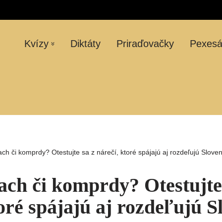
Kvízy
Diktáty
Priraďovačky
Pexes
ach či komprdy? Otestujte sa z nárečí, ktoré spájajú aj rozdeľujú Slove
dach či komprdy? Otestujte
toré spájajú aj rozdeľujú 