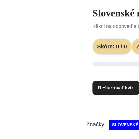
Slovenské 
Klikni na odpoveď a o
Skóre:
0
/
0
Reštartovať kvíz
Značky:
SLOVENSKÉ