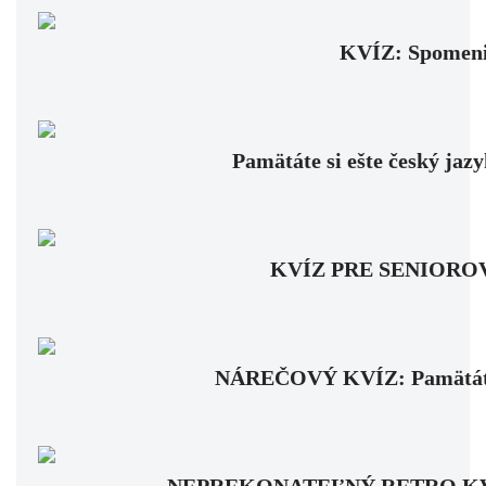
KVÍZ: Spomenie
Pamätáte si ešte český jaz
KVÍZ PRE SENIOROV: Fa
NÁREČOVÝ KVÍZ: Pamätáte si
NEPREKONATEĽNÝ RETRO KVÍZ: Pa