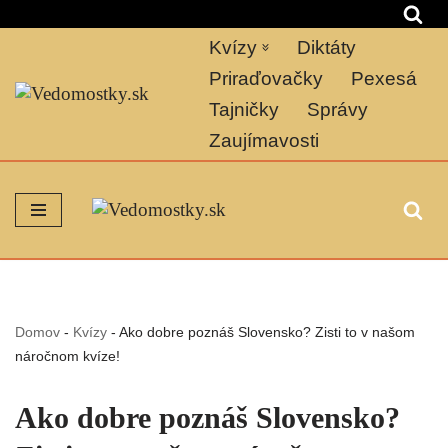
Kvízy
Diktáty
Preskočiť
na
Priraďovačky
Pexesá
obsah
Tajničky
Správy
Zaujímavosti
Domov
-
Kvízy
-
Ako dobre poznáš Slovensko? Zisti to v našom
náročnom kvíze!
Ako dobre poznáš Slovensko?