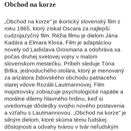
Obchod na korze
„Obchod na korze“ je ikonický slovenský film z
roku 1965, ktorý získal Oscara za najlepší
cudzojazyčný film. Réžia filmu je dielom Jána
Kadára a Elmara Klosa. Film je adaptáciou
novely od Ladislava Grosmana a odohráva sa
počas druhej svetovej vojny v malom
slovenskom mestečku. Príbeh sleduje Tóna
Brtka, jednoduchého stolára, ktorý je menovaný
za arizátora židovského obchodu patriaceho
starej vdove Rozálii Lautmannovej. Film
majstrovsky zobrazuje psychologické napätie a
morálne dilemy hlavného hrdinu, keď si
uvedomuje dôsledky svojho nového postavenia
a vzťahu s Lautmannovou. „Obchod na korze“ je
silným dielom, ktoré skúma tému ľudskej
dôstojnosti a odvahy tvárou v tvár neľudským