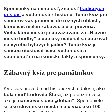
Spomienky na minulosť, znalosť
tradičných
prísloví
a vedomosti z histórie. Tento kvíz pre
seniorov vás prenesie do rôznych oblastí,
ktoré vás nielen zabavia, ale aj preveria.
Viete, ktoré mesto je považované za „Hlavné
mesto hudby“ alebo aký materiál sa používal
na výrobu bytových jadier? Tento kvíz je
šancou otestovať vaše vedomosti a
spomenúť si na ikonické fakty a spomienky.
Zábavný kvíz pre pamätníkov
Kvíz vás prevedie od historických udalostí,
ako
bola smrť Ľudovíta Štúra
, až po bežné veci,
ako je
nárečové slovo „dohán“.
Spomeniete
si,
aké slovenské mestá majú viac ako 100