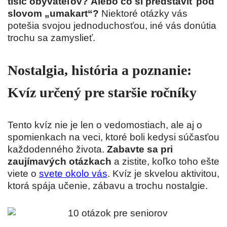
tisíc obyvateľov?
Alebo čo si predstaviť pod
slovom „umakart“?
Niektoré otázky vás
potešia svojou jednoduchosťou, iné vás donútia
trochu sa zamyslieť.
Nostalgia, história a poznanie:
Kvíz určený pre staršie ročníky
Tento kvíz nie je len o vedomostiach, ale aj o
spomienkach na veci, ktoré boli kedysi súčasťou
každodenného života.
Zabavte sa pri
zaujímavých otázkach
a zistite, koľko toho ešte
viete o
svete okolo vás
. Kvíz je skvelou aktivitou,
ktorá spája učenie, zábavu a trochu nostalgie.