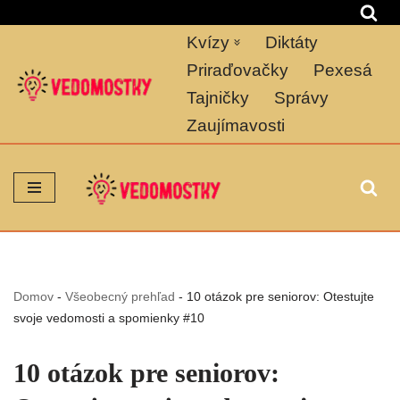
Kvízy
Diktáty
Preskočiť
na
Priraďovačky
Pexesá
obsah
Tajničky
Správy
Zaujímavosti
Domov
-
Všeobecný prehľad
-
10 otázok pre seniorov: Otestujte
svoje vedomosti a spomienky #10
10 otázok pre seniorov: